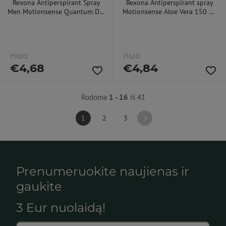
Rexona Antiperspirant Spray
Rexona Antiperspirant spray
Men Motionsense Quantum Dry
Motionsense Aloe Vera 150 ml
150 ml 150ml dezodorantas
150ml dezodorantas
nuo
nuo
€
4,68
€
4,84
Rodoma
1 - 16
iš 41
1
2
3
Prenumeruokite naujienas ir
gaukite
3 Eur nuolaidą!