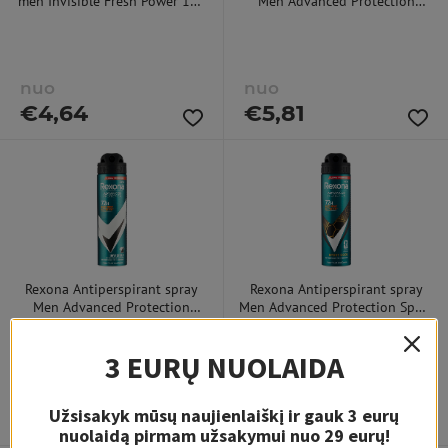
men Invisible Fresh Power 150
Men Advanced Protection
ml 150ml dezodorantas
Cobalt Dry 150 ml 150ml
dezodorantas
nuo
nuo
€
4,64
€
5,81
Rexona Antiperspirant spray
Rexona Antiperspirant spray
Men Advanced Protection
Men Advanced Protection Sport
Invisible 150 ml 150ml
Cool 150 ml 150ml
dezodorantas
dezodorantas
3 EURŲ NUOLAIDA
nuo
nuo
Užsisakyk mūsų naujienlaiškį ir gauk 3 eurų
€
5,81
€
5,81
nuolaidą pirmam užsakymui nuo 29 eurų!