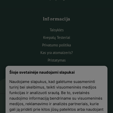
Informacija
Taisyklės
Kvepalų Testeriai
Privatumo politika
Kas yra atomaizeris?
Pristatymas
Atsiskaitymas
Šioje svetainėje naudojami slapukai
Apie mus
Naudojame slapukus, kad galėtume suasmeninti
Atsiliepimai
turinį bei skelbimus, teikti visuomeninės medijos
funkcijas ir analizuoti srautą. Be to, svetainės
naudojimo informaciją bendriname su visuomeninės
medijos, reklamavimo ir analizės partneriais, kurie
+370 618 44441
gali ją pridėti prie kitos jūsų pateiktos arba naudojant