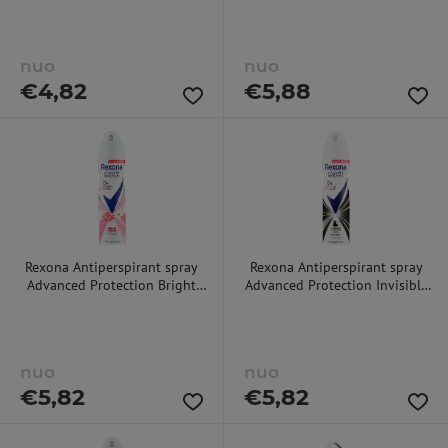
dezodorantas
nuo
nuo
€
4,82
€
5,88
Rexona Antiperspirant spray
Rexona Antiperspirant spray
Advanced Protection Bright
Advanced Protection Invisible
Bouquet 150 ml 150ml
Black & White 150 ml 150ml
dezodorantas
dezodorantas
nuo
nuo
€
5,82
€
5,82