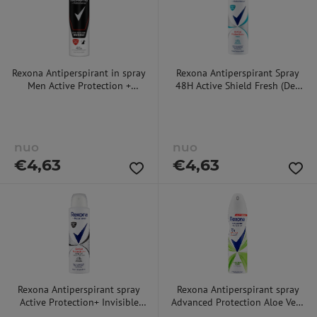
Rexona Antiperspirant in spray
Rexona Antiperspirant Spray
Men Active Protection +
48H Active Shield Fresh (Deo
Invisible 150 ml 150ml
Spray) 150 ml 150ml
dezodorantas
dezodorantas
nuo
nuo
€
4,63
€
4,63
Rexona Antiperspirant spray
Rexona Antiperspirant spray
Active Protection+ Invisible
Advanced Protection Aloe Vera
150 ml 150ml dezodorantas
Scent 150 ml 150ml