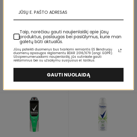
Taip, norėčiau gauti naujienlaiškį apie jūsų
produktus, paslaugas bei pasiūlymus, kurie man
galėtų būti aktualūs.
Rexona Antiperspirant Spray
Rexona Antiperspirant spray
Jūsų pateikti duomenys bus tvarkomi remiantis ES Bendruoju
Men Cobalt Motionsense Dry
Men Motionsense Cobalt Dry
duomenų apsaugos reglamentu BDAR 2016/679 (angl. GDPR).
150 ml 150ml dezodorantas
200 ml 200ml dezodorantas
Užsiprenumeruodami naujienlaiškį, jūs sutinkate gauti
reklaminius bei su užsakymu susijusius el. laiškus.
GAUTI NUOLAIDĄ
nuo
nuo
€
4,63
€
5,74