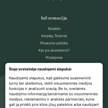
Informacija
Taisyklės
Kvepalų Testeriai
Privatumo politika
Kas yra atomaizeris?
Pristatymas
Atsiskaitymas
Šioje svetainėje naudojami slapukai
Apie mus
Naudojame slapukus, kad galėtume suasmeninti
Atsiliepimai
turinį bei skelbimus, teikti visuomeninės medijos
funkcijas ir analizuoti srautą. Be to, svetainės
naudojimo informaciją bendriname su visuomeninės
medijos, reklamavimo ir analizės partneriais, kurie
+370 618 44441
gali ją pridėti prie kitos jūsų pateiktos arba naudojant