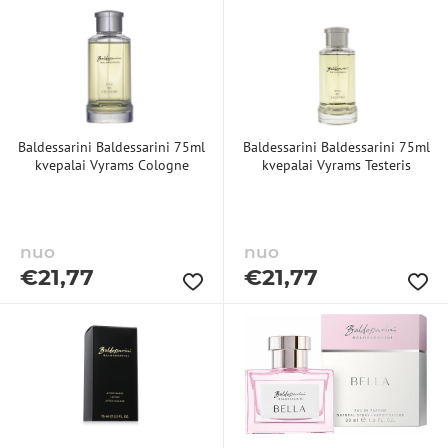
Taip, norėčiau gauti naujienlaiškį apie jūsų produktus,
paslaugas bei pasiūlymus, kurie man galėtų būti
aktualūs.
Baldessarini Baldessarini 75ml
Baldessarini Baldessarini 75ml
kvepalai Vyrams Cologne
kvepalai Vyrams Testeris
Jūsų pateikti duomenys bus tvarkomi remiantis ES Bendruoju duomenų
apsaugos reglamentu BDAR 2016/679 (angl. GDPR).
Užsiprenumeruodami naujienlaiškį, jūs sutinkate gauti reklaminius bei su
užsakymu susijusius el. laiškus.
nuo
nuo
GAUTI NUOLAIDĄ
€
21,77
€
21,77