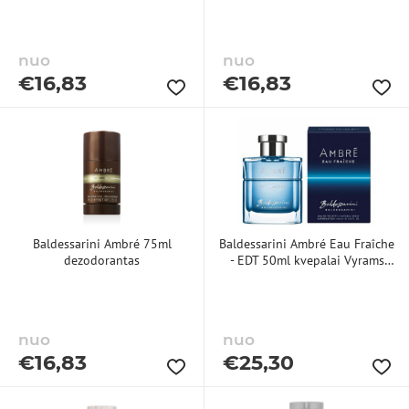
nuo
nuo
€
16,83
€
16,83
Baldessarini Ambré 75ml
Baldessarini Ambré Eau Fraîche
dezodorantas
- EDT 50ml kvepalai Vyrams
EDT
nuo
nuo
€
16,83
€
25,30