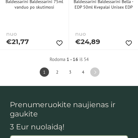
Baldessarini Baldessarini 75ml
Baldessarini Baldessarini Bella -
vanduo po skutimosi
EDP 50ml Kvepalai Unisex EDP
nuo
nuo
€
21,77
€
24,89
Rodoma
1 - 16
iš 54
1
2
3
4
Prenumeruokite naujienas ir
gaukite
3 Eur nuolaidą!