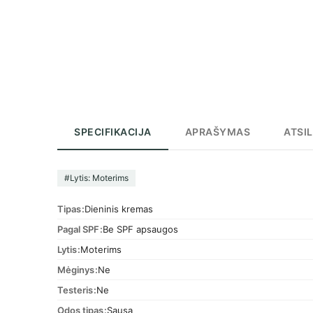
SPECIFIKACIJA
APRAŠYMAS
ATSIL
#Lytis: Moterims
Tipas
Dieninis kremas
Pagal SPF
Be SPF apsaugos
Lytis
Moterims
Mėginys
Ne
Testeris
Ne
Odos tipas
Sausa