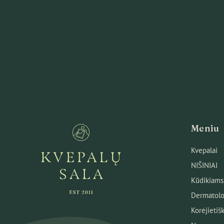
Meniu
Kvepalai
NIŠINIAI
Kūdikiams
Dermatolo
Korėjietiš