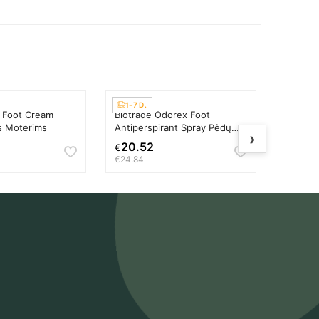
1-7 D.
1-7 D.
& Foot Cream
Biotrade Odorex Foot
Xpel Ar
s Moterims
Antiperspirant Spray Pėdų
Moistur
›
dezodorantas Unisex
kaukė 
20.52
2.70
€
€
€24.84
€4.27