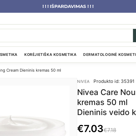
! ! ! IŠPARDAVIMAS ! ! !
OSMETIKA
KORĖJIETIŠKA KOSMETIKA
DERMATOLOGINĖ KOSMET
ing Cream Dieninis kremas 50 ml
Produkto id: 35391
NIVEA
Nivea Care Nou
kremas 50 ml
Dieninis veido 
€
7.03
€7.18