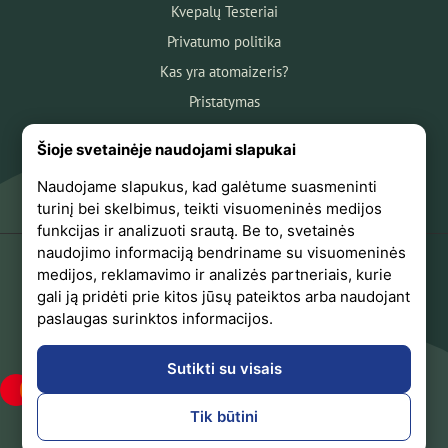
Kvepalų Testeriai
Privatumo politika
Kas yra atomaizeris?
Pristatymas
Atsiskaitymas
Šioje svetainėje naudojami slapukai
Apie mus
Naudojame slapukus, kad galėtume suasmeninti
Atsiliepimai
turinį bei skelbimus, teikti visuomeninės medijos
funkcijas ir analizuoti srautą. Be to, svetainės
naudojimo informaciją bendriname su visuomeninės
medijos, reklamavimo ir analizės partneriais, kurie
+370 618 44441
gali ją pridėti prie kitos jūsų pateiktos arba naudojant
paslaugas surinktos informacijos.
Sekite mus Facebook
Sutikti su visais
Tik būtini