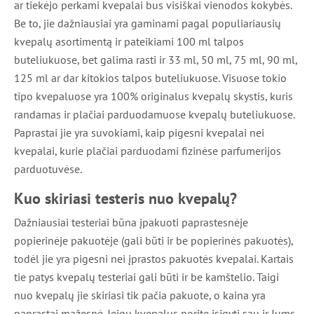
ar tiekėjo perkami kvepalai bus visiškai vienodos kokybės.
Be to, jie dažniausiai yra gaminami pagal populiariausių
kvepalų asortimentą ir pateikiami 100 ml talpos
buteliukuose, bet galima rasti ir 33 ml, 50 ml, 75 ml, 90 ml,
125 ml ar dar kitokios talpos buteliukuose. Visuose tokio
tipo kvepaluose yra 100% originalus kvepalų skystis, kuris
randamas ir plačiai parduodamuose kvepalų buteliukuose.
Paprastai jie yra suvokiami, kaip pigesni kvepalai nei
kvepalai, kurie plačiai parduodami fizinėse parfumerijos
parduotuvėse.
Kuo skiriasi testeris nuo kvepalų?
Dažniausiai testeriai būna įpakuoti paprastesnėje
popierinėje pakuotėje (gali būti ir be popierinės pakuotės),
todėl jie yra pigesni nei įprastos pakuotės kvepalai. Kartais
tie patys kvepalų testeriai gali būti ir be kamštelio. Taigi
nuo kvepalų jie skiriasi tik pačia pakuote, o kaina yra
paprastai mažesnė. Jeigu kvepalus norite įsigyti sau ir Jums