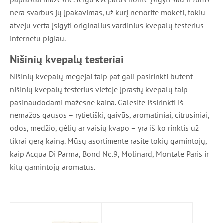
nėra svarbus jų įpakavimas, už kurį nenorite mokėti, tokiu
atveju verta įsigyti originalius vardinius kvepalų testerius
internetu pigiau.
Nišinių kvepalų testeriai
Nišinių kvepalų mėgėjai taip pat gali pasirinkti būtent
nišinių kvepalų testerius vietoje įprastų kvepalų taip
pasinaudodami mažesne kaina. Galėsite išsirinkti iš
nemažos gausos – rytietiški, gaivūs, aromatiniai, citrusiniai,
odos, medžio, gėlių ar vaisių kvapo – yra iš ko rinktis už
3 EURŲ NUOLAIDA
tikrai gerą kainą. Mūsų asortimente rasite tokių gamintojų,
kaip Acqua Di Parma, Bond No.9, Molinard, Montale Paris ir
Užsisakyk mūsų naujienlaiškį ir gauk 3
kitų gamintojų aromatus.
eurų nuolaidą pirmam užsakymui nuo 29
eurų!