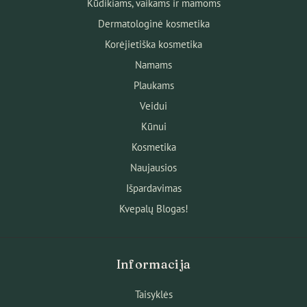
Kūdikiams, vaikams ir mamoms
Dermatologinė kosmetika
Korėjietiška kosmetika
Namams
Plaukams
Veidui
Kūnui
Kosmetika
Naujausios
Išpardavimas
Kvepalų Blogas!
Informacija
Taisyklės