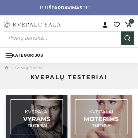
! ! ! IŠPARDAVIMAS ! ! !
0
KATEGORIJOS
Kvepalų Testeriai
KVEPALŲ TESTERIAI