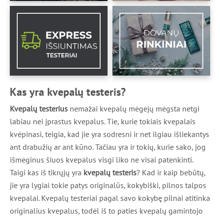
Kas yra kvepalų testeris?
Kvepalų testerius
nemažai kvepalų mėgėjų mėgsta netgi
labiau nei įprastus kvepalus. Tie, kurie tokiais kvepalais
kvėpinasi, teigia, kad jie yra sodresni ir net ilgiau išliekantys
ant drabužių ar ant kūno. Tačiau yra ir tokių, kurie sako, jog
išmėginus šiuos kvepalus visgi liko ne visai patenkinti.
Taigi kas iš tikrųjų yra
kvepalų testeris
? Kad ir kaip bebūtų,
jie yra lygiai tokie patys originalūs, kokybiški, pilnos talpos
kvepalai. Kvepalų testeriai pagal savo kokybę pilnai atitinka
originalius kvepalus, todėl iš to paties kvepalų gamintojo