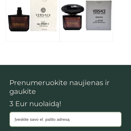
Taip, norėčiau gauti naujienlaiškį apie jūsų produktus,
paslaugas bei pasiūlymus, kurie man galėtų būti
aktualūs.
Jūsų pateikti duomenys bus tvarkomi remiantis ES Bendruoju duomenų
apsaugos reglamentu BDAR 2016/679 (angl. GDPR).
Užsiprenumeruodami naujienlaiškį, jūs sutinkate gauti reklaminius bei su
užsakymu susijusius el. laiškus.
GAUTI NUOLAIDĄ
Prenumeruokite naujienas ir
gaukite
3 Eur nuolaidą!