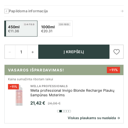
→
Papildoma informacija
i
4-7 D.D
5-10 D.
450ml
1000ml
€11.36
€20.31
−
+
Į KREPŠELĮ
VASAROS IŠPARDAVIMAS!
−12%
Kaina sumažinta ribotam laikui
GOLDWELL
−12%
Goldwell Topchic Hair Color Blonding Cream - Ash
Plaukų priemonė Moterims
9,66 €
10,98 €
Viskas plaukams su nuolaida →