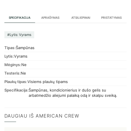
SPECIFIKACIJA
APRAŠYMAS
ATSILIEPIMAI
PRISTATYMAS
#Lytis: Vyrams
Tipas
Šampūnas
Lytis
Vyrams
Mėginys
Ne
Testeris
Ne
Plaukų tipas
Visiems plaukų tipams
Specifikacija
Šampūnas, kondicionierius ir dušo gelis su
arbatmedžio aliejumi palaiką odą ir skalpu sveiką.
DAUGIAU IŠ AMERICAN CREW