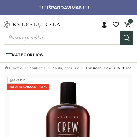
! ! ! IŠPARDAVIMAS ! ! !
0
KATEGORIJOS
Pradžia
/
Plaukams
/
Plaukų priežiūra
/
American Crew 3-IN-1 Tea Tr
4-7 D.D
IŠPARDAVIMAS −13 %