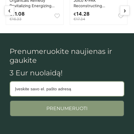
Organicals Remedy
Joico K-PAK
Revitalizing Energizing
Reconstructing
‹
›
Shampoo Plaukų
Conditioner Plaukų
11.08
14.28
€
€
šampūnas Moterims
kondicionierius Unisex
€16.33
€17.34
Prenumeruokite naujienas ir
gaukite
3 Eur nuolaidą!
PRENUMERUOTI