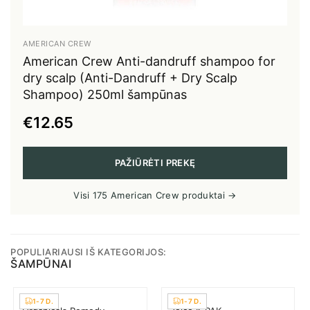
AMERICAN CREW
American Crew Anti-dandruff shampoo for
dry scalp (Anti-Dandruff + Dry Scalp
Shampoo) 250ml šampūnas
€12.65
PAŽIŪRĖTI PREKĘ
Visi 175 American Crew produktai →
POPULIARIAUSI IŠ KATEGORIJOS:
ŠAMPŪNAI
1-7 D.
1-7 D.