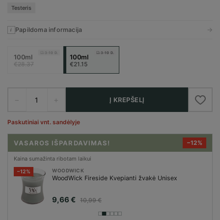
Testeris
→
Papildoma informacija
i
3-10 D.
3-10 D.
100ml
100ml
€28.37
€21.15
−
+
Į KREPŠELĮ
Paskutiniai vnt. sandėlyje
VASAROS IŠPARDAVIMAS!
−6%
Kaina sumažinta ribotam laikui
94,73 €