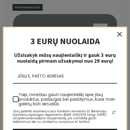
PERKAMIAUSIAS
3 EURŲ NUOLAIDA
Užsisakyk mūsų naujienlaiškį ir gauk 3 eurų
nuolaidą pirmam užsakymui nuo 29 eurų!
Taip, norėčiau gauti naujienlaiškį apie jūsų
AIGNER · FIRST CLASS
produktus, paslaugas bei pasiūlymus, kurie man
Aigner First Class Explorer 100ml kvepalai
galėtų būti aktualūs.
Vyrams EDT Testeris
Jūsų pateikti duomenys bus tvarkomi remiantis ES Bendruoju
duomenų apsaugos reglamentu BDAR 2016/679 (angl. GDPR).
Užsiprenumeruodami naujienlaiškį, jūs sutinkate gauti
€25.25
reklaminius bei su užsakymu susijusius el. laiškus.