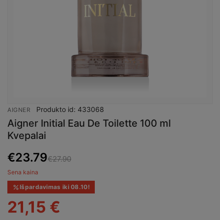
Produkto id: 433068
AIGNER
Aigner Initial Eau De Toilette 100 ml
Kvepalai
€
23.79
€27.90
Sena kaina
Išpardavimas iki 08.10!
21,15 €