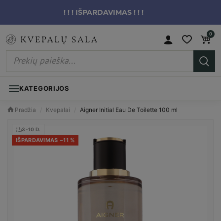
! ! ! IŠPARDAVIMAS ! ! !
0
KATEGORIJOS
Pradžia
/
Kvepalai
/
Aigner Initial Eau De Toilette 100 ml
3-10 D.
IŠPARDAVIMAS −11 %