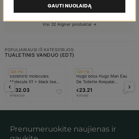
GAUTI NUOLAIDĄ
PAŽIŪRĖTI PREKĘ
Visi 32 Aigner produktai →
POPULIARIAUSI IŠ KATEGORIJOS:
TUALETINIS VANDUO (EDT)
1-7 D.
1-7 D.
Escentric molecules
Hugo boss Hugo Man Eau
Molecule 01 + black tea
De Toilette Kvepalai
‹
›
Eau De Toilette Kvepalai
Vyrams
132.03
23.21
€
€
Unisex
€164.03
€31.50
Prenumeruokite naujienas ir
gaukite