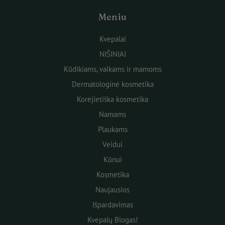
Meniu
Kvepalai
NIŠINIAI
Kūdikiams, vaikams ir mamoms
Dermatologinė kosmetika
Korėjietiška kosmetika
Namams
Plaukams
Veidui
Kūnui
Kosmetika
Naujausios
Išpardavimas
Kvepalų Blogas!