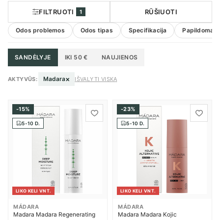
FILTRUOTI
RŪŠIUOTI
1
Odos problemos
Odos tipas
Specifikacija
Papildoma in
SANDĖLYJE
IKI 50 €
NAUJIENOS
×
Madara
AKTYVŪS:
IŠVALYTI VISKĄ
-15%
-23%
5-10 D.
5-10 D.
LIKO KELI VNT.
LIKO KELI VNT.
MÁDARA
MÁDARA
Madara Madara Regenerating
Madara Madara Kojic