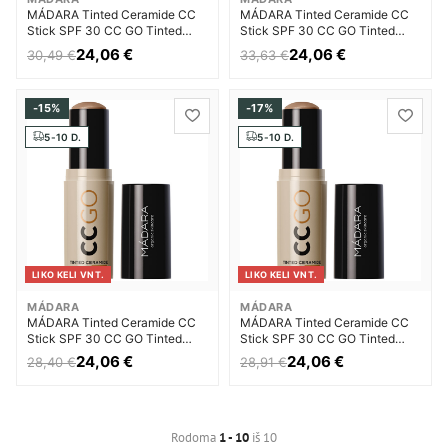
MÁDARA Tinted Ceramide CC
MÁDARA Tinted Ceramide CC
Stick SPF 30 CC GO Tinted
Stick SPF 30 CC GO Tinted
Ceramide CC Stick 13 g - 35
Ceramide CC Stick 13 g - 80
24,06 €
24,06 €
30,49 €
33,63 €
True Beige Veido kremas su
Fudge Veido kremas su
atspalviu Moterims
atspalviu Moterims
-15%
-17%
5-10 D.
5-10 D.
LIKO KELI VNT.
LIKO KELI VNT.
MÁDARA
MÁDARA
MÁDARA Tinted Ceramide CC
MÁDARA Tinted Ceramide CC
Stick SPF 30 CC GO Tinted
Stick SPF 30 CC GO Tinted
Ceramide CC Stick 13 g - 20
Ceramide CC Stick 13 g - 60
24,06 €
24,06 €
28,40 €
28,91 €
Ivory Veido kremas su atspalviu
Olive Veido kremas su atspalviu
Moterims
Moterims
Rodoma
1 - 10
iš 10