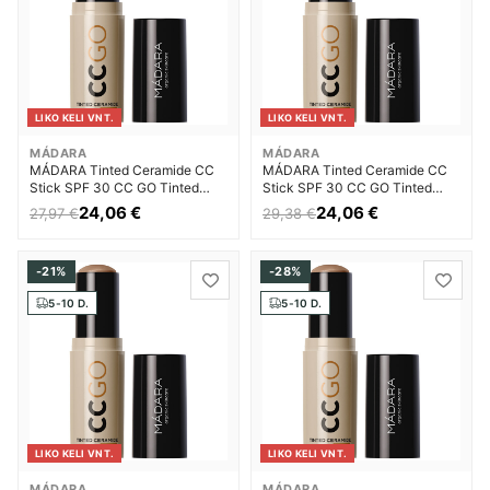
LIKO KELI VNT.
LIKO KELI VNT.
MÁDARA
MÁDARA
MÁDARA Tinted Ceramide CC
MÁDARA Tinted Ceramide CC
Stick SPF 30 CC GO Tinted
Stick SPF 30 CC GO Tinted
Ceramide CC Stick 13 g - 100
Ceramide CC Stick 13 g - 40
24,06 €
24,06 €
27,97 €
29,38 €
Mocha Veido kremas su
Sand Veido kremas su atspalviu
atspalviu Moterims
Moterims
-21%
-28%
5-10 D.
5-10 D.
LIKO KELI VNT.
LIKO KELI VNT.
MÁDARA
MÁDARA