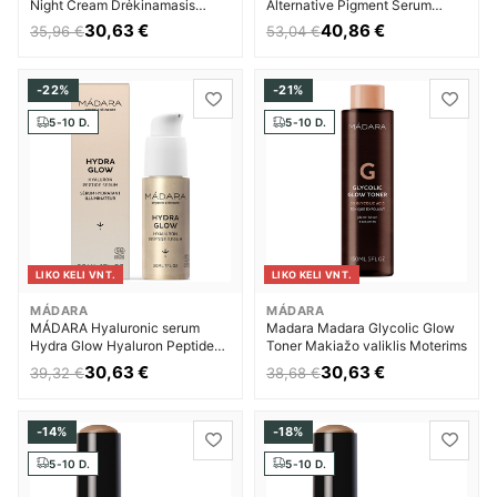
Night Cream Drėkinamasis
Alternative Pigment Serum
veido kremas Moterims
Drėkinamasis veido kremas
30,63 €
40,86 €
35,96 €
53,04 €
Moterims
-22%
-21%
5-10 D.
5-10 D.
LIKO KELI VNT.
LIKO KELI VNT.
MÁDARA
MÁDARA
MÁDARA Hyaluronic serum
Madara Madara Glycolic Glow
Hydra Glow Hyaluron Peptide
Toner Makiažo valiklis Moterims
Serum Drėkinamasis veido
30,63 €
30,63 €
39,32 €
38,68 €
kremas Moterims
-14%
-18%
5-10 D.
5-10 D.