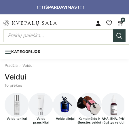
! ! ! IŠPARDAVIMAS ! ! !
0
KATEGORIJOS
Pradžia
›
Veidui
Veidui
10 prekės
Veido tonikai
Veido
Veido aliejai
Kempinėlės ir
AHA, BHA, PHA
K
prausikliai
šluostės veidui
rūgštys veidui