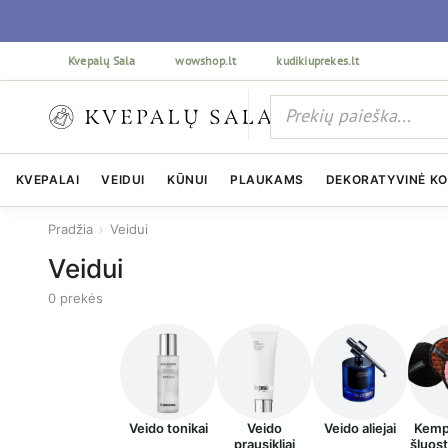
Kvepalų Sala
wowshop.lt
kudikiuprekes.lt
KVEPALAI
VEIDUI
KŪNUI
PLAUKAMS
DEKORATYVINĖ K
Pradžia
›
Veidui
Veidui
0 prekės
Veido tonikai
Veido
Veido aliejai
Kempi
prausikliai
šluost