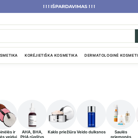
! ! ! IŠPARDAVIMAS ! ! !
OSMETIKA
KORĖJIETIŠKA KOSMETIKA
DERMATOLOGINĖ KOSMET
nėlės ir
AHA, BHA,
Kaklo priežiūra
Veido dulksnos
Saulės
ės veidui
PHA rūgštys
priemonės