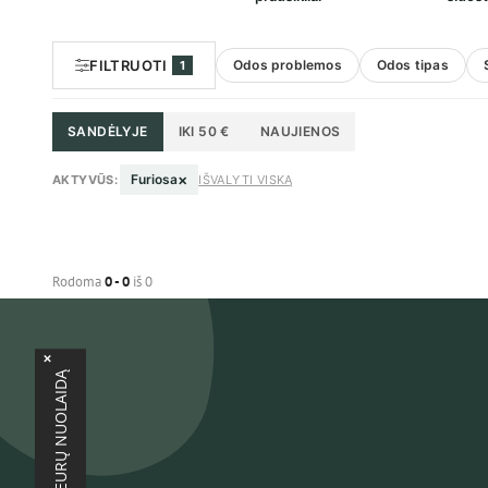
FILTRUOTI
Odos problemos
Odos tipas
1
SANDĖLYJE
IKI 50 €
NAUJIENOS
×
Furiosa
AKTYVŪS:
IŠVALYTI VISKĄ
Rodoma
0 - 0
iš 0
×
GAUTI 3 EURŲ NUOLAIDĄ