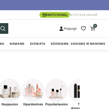
+370 618 44441
LT
RINKTIS DOVANĄ
0
Prisijungti
IKA
NAMAMS
SVEIKATA
KŪDIKIAMS, VAIKAMS IR MAMOMS
Naujausios
Išpardavimas
Populiariausios
Tik
atomaizeriai