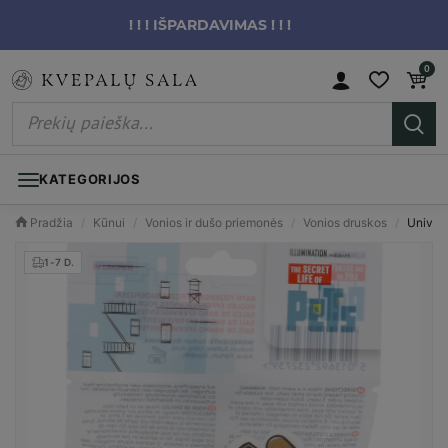
! ! ! IŠPARDAVIMAS ! ! !
0
KATEGORIJOS
Pradžia
/
Kūnui
/
Vonios ir dušo priemonės
/
Vonios druskos
/
Univers
1-7 D.