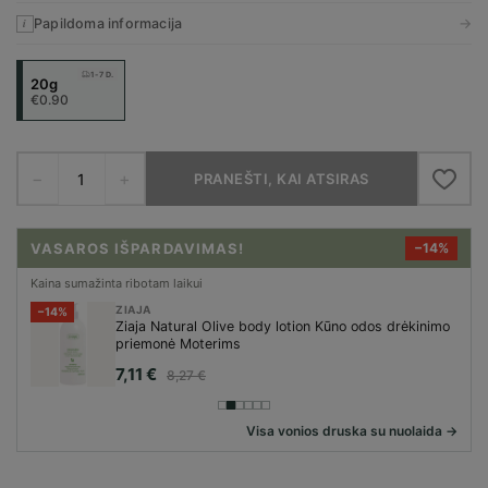
→
Papildoma informacija
i
1-7 D.
20g
€0.90
−
+
PRANEŠTI, KAI ATSIRAS
VASAROS IŠPARDAVIMAS!
−14%
Kaina sumažinta ribotam laikui
ZIAJA
−14%
Ziaja Natural Olive body lotion Kūno odos drėkinimo
priemonė Moterims
7,11 €
8,27 €
Visa vonios druska su nuolaida →