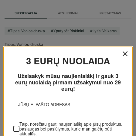
SPECIFIKACIJA
ATSILIEPIMAI
PRISTATYMAS
#Tipas: Vonios druska
#Ypatybė: Rinkiniai
#Lytis: Vaikams
Tipas
Vonios druska
Lytis
Vaikams
3 EURŲ NUOLAIDA
Mėginys
Ne
Testeris
Ne
Užsisakyk mūsų naujienlaiškį ir gauk 3 eurų
nuolaidą pirmam užsakymui nuo 29 eurų!
POPULIARIAUSI IŠ KATEGORIJOS:
VONIOS DRUSKA
1-7 D.
1-7 D.
Kneipp Goodbye Stress
Kneipp Kneipp bath salt
Taip, norėčiau gauti naujienlaiškį apie jūsų
Mineral Bath Salt Vonios
Good Night Vonios ir dušo
produktus, paslaugas bei pasiūlymus, kurie man
‹
›
druska Unisex
priemonė Unisex
galėtų būti aktualūs.
10.84
9.38
€
€