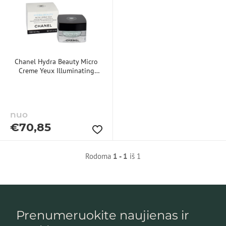
Chanel Hydra Beauty Micro
Creme Yeux Illuminating
Hydrating Eye Cream 15g
paakių kremas
nuo
€
70,85
Rodoma
1 - 1
iš 1
Prenumeruokite naujienas ir