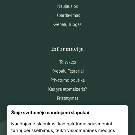
Naujausios
Išpardavimas
Kvepalų Blogas!
Informacija
Taisyklės
Kvepalų Testeriai
Privatumo politika
Kas yra atomaizeris?
Pristatymas
Atsiskaitymas
Šioje svetainėje naudojami slapukai
Apie mus
Naudojame slapukus, kad galėtume suasmeninti
Atsiliepimai
turinį bei skelbimus, teikti visuomeninės medijos