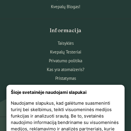
Kvepalų Blogas!
Informacija
Taisyklės
Kvepalų Testeriai
Privatumo politika
Kas yra atomaizeris?
Pristatymas
Atsiskaitymas
Šioje svetainėje naudojami slapukai
Apie mus
Naudojame slapukus, kad galėtume suasmeninti
Atsiliepimai
turinį bei skelbimus, teikti visuomeninės medijos
funkcijas ir analizuoti srautą. Be to, svetainės
naudojimo informaciją bendriname su visuomeninės
medijos, reklamavimo ir analizės partneriais, kurie