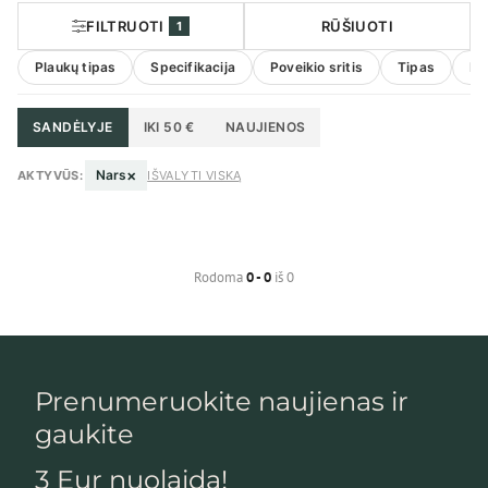
priemonės
FILTRUOTI
RŪŠIUOTI
1
Plaukų tipas
Specifikacija
Poveikio sritis
Tipas
Pa
SANDĖLYJE
IKI 50 €
NAUJIENOS
×
Nars
AKTYVŪS:
IŠVALYTI VISKĄ
Rodoma
0 - 0
iš 0
Prenumeruokite naujienas ir
gaukite
3 Eur nuolaidą!