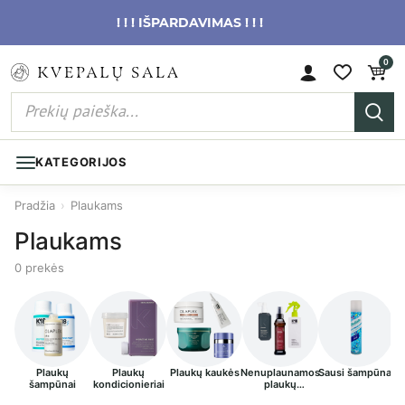
! ! ! IŠPARDAVIMAS ! ! !
0
KATEGORIJOS
Pradžia
›
Plaukams
Plaukams
0 prekės
Plaukų
Plaukų
Plaukų kaukės
Nenuplaunamos
Sausi šampūnai
Pl
šampūnai
kondicionieriai
plaukų
priežiūros