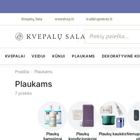
Kvepalų Sala
wowshop.lt
kudikiuprekes.lt
KVEPALAI
VEIDUI
KŪNUI
PLAUKAMS
DEKORATYVINĖ K
Pradžia
›
Plaukams
Plaukams
7 prekės
Plaukų
Plaukų
Plaukų kaukės
Nenup
šampūnai
kondicionieriai
p