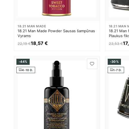
18.21 MAN MADE
18.21 MAN
18.21 Man Made Powder Sausas šampūnas
18.21 Man 
Vyrams
Plaukus fi
18,57 €
17
22,19 €
23,53 €
-44%
-30%
4-10 D.
1-7 D.