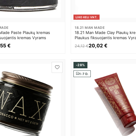
LIKO KELI VNT.
 MADE
18.21 MAN MADE
Made Paste Plaukų kremas
18.21 Man Made Clay Plaukų kr
ksuojantis kremas Vyrams
Plaukus fiksuojantis kremas Vy
,55 €
20,02 €
24,12 €
-28%
1-7 D.