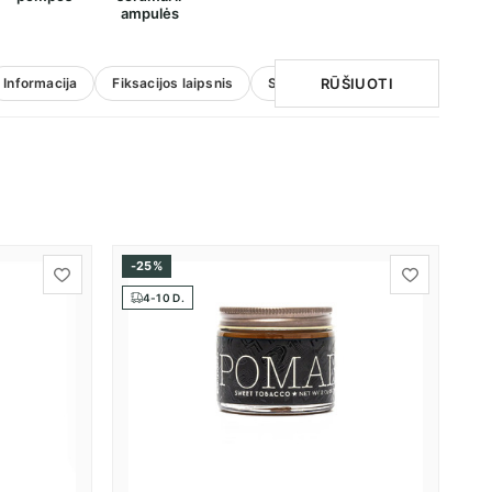
ampulės
RŪŠIUOTI
Informacija
Fiksacijos laipsnis
Spalva
Natūralus
Tik pr
-25%
4-10 D.