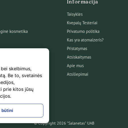
Informacija
Taisyklės
Kvepalų Testeriai
ginė kosmetika
Privatumo politika
Kas yra atomaizeris?
Pristatymas
Atsiskaitymas
Apie mus
 bei skelbimus,
Atsiliepimai
utą. Be to, svetainės
edijos,
s
i prie kitos jūsų
mas
cijos.
logas!
 būtini
© Copyright 2026 "Salanetas" UAB