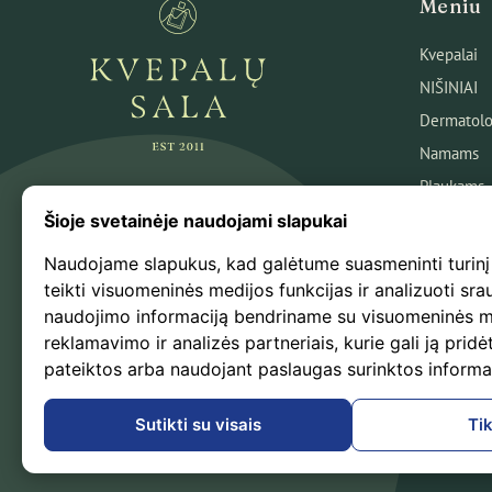
Meniu
Kvepalai
NIŠINIAI
Dermatolo
Namams
Plaukams
Veidui
Šioje svetainėje naudojami slapukai
Kūnui
Naudojame slapukus, kad galėtume suasmeninti turinį
Kosmetika
teikti visuomeninės medijos funkcijas ir analizuoti sra
naudojimo informaciją bendriname su visuomeninės m
Naujausio
reklamavimo ir analizės partneriais, kurie gali ją pridėt
Išpardavi
pateiktos arba naudojant paslaugas surinktos informa
Kvepalų B
Sutikti su visais
Tik