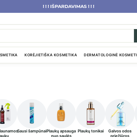
! ! ! IŠPARDAVIMAS ! ! !
OSMETIKA
KORĖJIETIŠKA KOSMETIKA
DERMATOLOGINĖ KOSMET
launamos
Sausi šampūnai
Plaukų apsauga
Plaukų tonikai
Galvos odos
laukų
nuo saulės
priežiūros