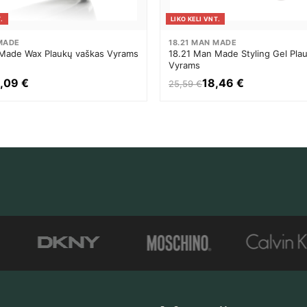
.
LIKO KELI VNT.
 MADE
18.21 MAN MADE
Made Wax Plaukų vaškas Vyrams
18.21 Man Made Styling Gel Plau
Vyrams
,09 €
18,46 €
25,59 €