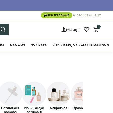
+370 618 44441
LT
RINKTIS DOVANĄ
0
Prisijungti
IKA
NAMAMS
SVEIKATA
KŪDIKIAMS, VAIKAMS IR MAMOMS
Dozatoriai ir
Plaukų aliejai,
Naujausios
Išpardavimas
Populiariau
pompos
serumai ir