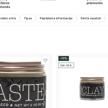
ežiūros
priemonės
emonės
eikio sritis
Tipas
Papildoma informacija:
Skirta naudoti
-17%
4-10 D.