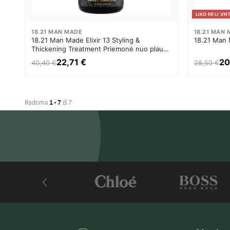
LIKO KELI VNT
18.21 MAN MADE
18.21 MAN
18.21 Man Made Elixir 13 Styling &
18.21 Man 
Thickening Treatment Priemonė nuo plaukų
slinkimo Vyrams
22,71 €
20
40,40 €
28,50 €
Rodoma
1 - 7
iš 7