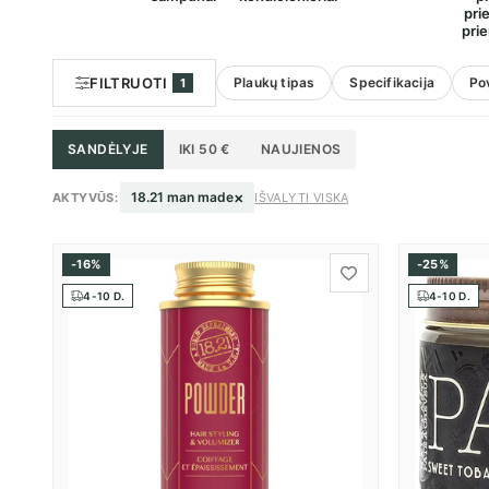
pri
pri
FILTRUOTI
Plaukų tipas
Specifikacija
Pov
1
SANDĖLYJE
IKI 50 €
NAUJIENOS
×
18.21 man made
AKTYVŪS:
IŠVALYTI VISKĄ
-16%
-25%
4-10 D.
4-10 D.