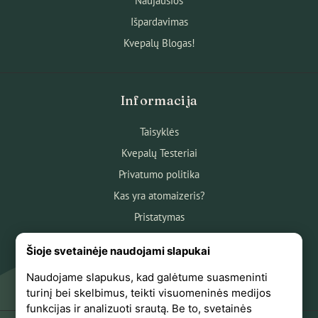
Naujausios
Išpardavimas
Kvepalų Blogas!
Informacija
Taisyklės
Kvepalų Testeriai
Privatumo politika
Kas yra atomaizeris?
Pristatymas
Atsiskaitymas
Šioje svetainėje naudojami slapukai
Apie mus
Naudojame slapukus, kad galėtume suasmeninti
Atsiliepimai
turinį bei skelbimus, teikti visuomeninės medijos
funkcijas ir analizuoti srautą. Be to, svetainės