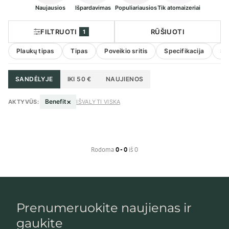
Naujausios
Išpardavimas
Populiariausios
Tik atomaizeriai
FILTRUOTI
RŪŠIUOTI
1
Plaukų tipas
Tipas
Poveikio sritis
Specifikacija
Sk
SANDĖLYJE
IKI 50 €
NAUJIENOS
×
Benefit
AKTYVŪS:
IŠVALYTI VISKĄ
Rodoma
0 - 0
iš 0
Prenumeruokite naujienas ir
gaukite