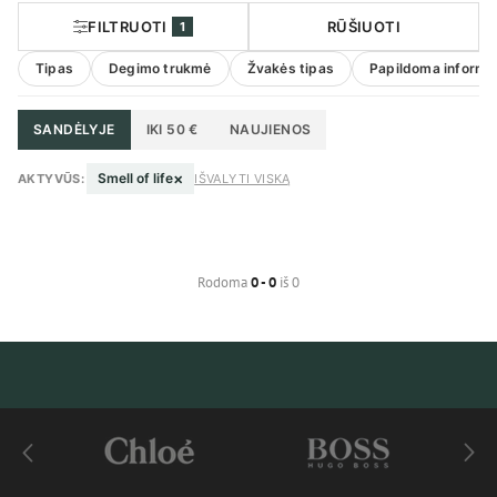
FILTRUOTI
RŪŠIUOTI
1
Tipas
Degimo trukmė
Žvakės tipas
Papildoma informac
SANDĖLYJE
IKI 50 €
NAUJIENOS
×
Smell of life
AKTYVŪS:
IŠVALYTI VISKĄ
Rodoma
0 - 0
iš 0