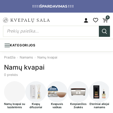
! ! ! IŠPARDAVIMAS ! ! !
0
KATEGORIJOS
Pradžia
›
Namams
›
Namų kvapai
Namų kvapai
0 prekės
Namų kvapai su
Kvapų
Kvapusis
Kvepiančios
Eteriniai aliejai
L
lazdelėmis
difuzoriai
vaškas
žvakės
namams