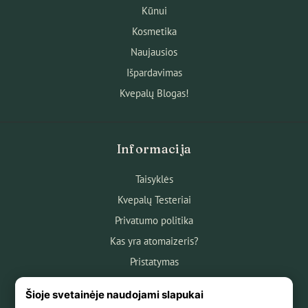
Kūnui
Kosmetika
Naujausios
Išpardavimas
Kvepalų Blogas!
Informacija
Taisyklės
Kvepalų Testeriai
Privatumo politika
Kas yra atomaizeris?
Pristatymas
Atsiskaitymas
Šioje svetainėje naudojami slapukai
Apie mus