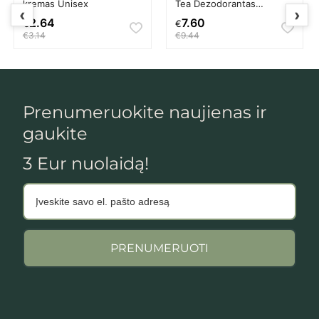
kremas Unisex
Tea Dezodorantas
‹
›
Dezodorantas ir
2.64
7.60
€
€
antiperspirantas Moterims
€3.14
€9.44
Prenumeruokite naujienas ir
gaukite
3 Eur nuolaidą!
PRENUMERUOTI