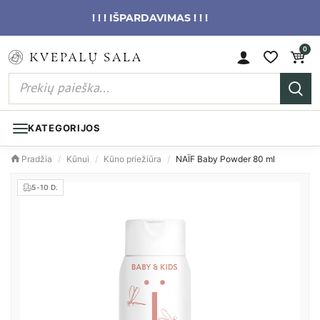
! ! ! IŠPARDAVIMAS ! ! !
0
KATEGORIJOS
Pradžia
/
Kūnui
/
Kūno priežiūra
/
NAÏF Baby Powder 80 ml
5-10 D.