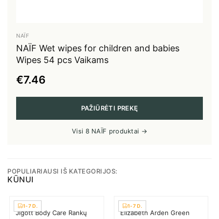
NAÏF
NAÏF Wet wipes for children and babies
Wipes 54 pcs Vaikams
€7.46
PAŽIŪRĖTI PREKĘ
Visi 8 NAÏF produktai →
POPULIARIAUSI IŠ KATEGORIJOS:
KŪNUI
1-7 D.
1-7 D.
Jigott Воdy Care Rankų
Elizabeth Arden Green