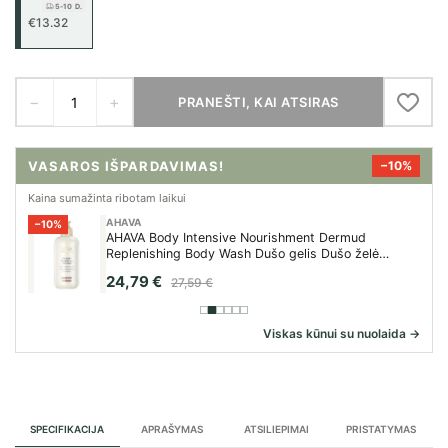
5-10 D.
€13.32
−
+
PRANEŠTI, KAI ATSIRAS
VASAROS IŠPARDAVIMAS!
−20%
Kaina sumažinta ribotam laikui
2,53 €
Viskas kūnui su nuolaida →
SPECIFIKACIJA
APRAŠYMAS
ATSILIEPIMAI
PRISTATYMAS