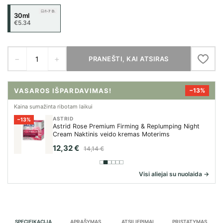
1-7 D.
30ml
€5.34
−
+
PRANEŠTI, KAI ATSIRAS
VASAROS IŠPARDAVIMAS!
−12%
Kaina sumažinta ribotam laikui
NEEDLY
−12%
NEEDLY Cicachid Relief Cream Raminamasis kremas
su Cantella, 48 ml
14,78 €
16,76 €
Visi aliejai su nuolaida →
SPECIFIKACIJA
APRAŠYMAS
ATSILIEPIMAI
PRISTATYMAS