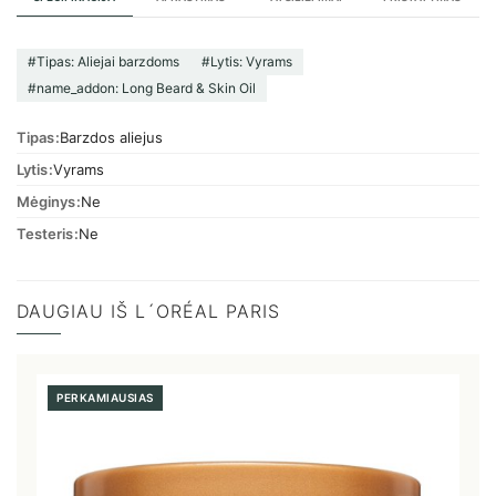
#Tipas: Aliejai barzdoms
#Lytis: Vyrams
#name_addon: Long Beard & Skin Oil
Tipas
Barzdos aliejus
Lytis
Vyrams
Mėginys
Ne
Testeris
Ne
DAUGIAU IŠ L´ORÉAL PARIS
PERKAMIAUSIAS