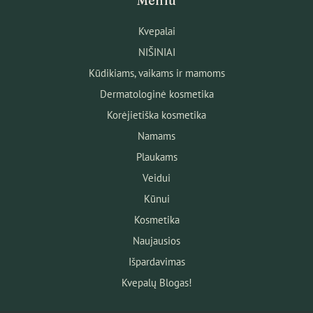
Meniu
Kvepalai
NIŠINIAI
Kūdikiams, vaikams ir mamoms
Dermatologinė kosmetika
Korėjietiška kosmetika
Namams
Plaukams
Veidui
Kūnui
Kosmetika
Naujausios
Išpardavimas
Kvepalų Blogas!