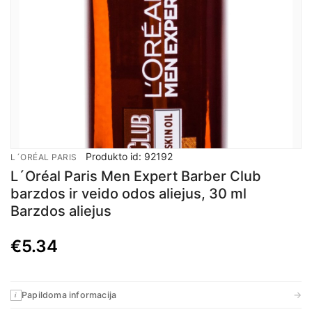
Produkto id: 92192
L´ORÉAL PARIS
L´Oréal Paris Men Expert Barber Club
barzdos ir veido odos aliejus, 30 ml
Barzdos aliejus
€
5.34
→
Papildoma informacija
i