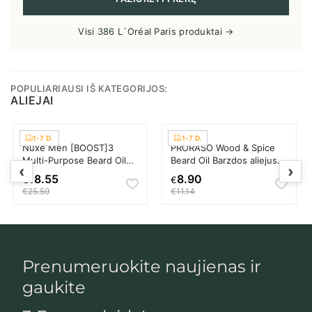
Visi 386 L´Oréal Paris produktai →
POPULIARIAUSI IŠ KATEGORIJOS:
ALIEJAI
1-7 D.
1-7 D.
Nuxe Men [BOOST]3
PRORASO Wood & Spice
Multi-Purpose Beard Oil
Beard Oil Barzdos aliejus
‹
›
Barzdos aliejus Vyrams
Vyrams
18.55
8.90
€
€
€25.59
€11.14
Prenumeruokite naujienas ir
gaukite