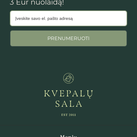
3 Eur nuolaidą!
PRENUMERUOTI