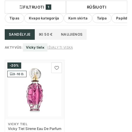
FILTRUOTI
RŪŠIUOTI
1
Tipas
Kvapo kategorija
Kam skirta
Talpa
Papildom
SANDĖLYJE
IKI 50 €
NAUJIENOS
×
Vicky tiel
AKTYVŪS:
IŠVALYTI VISKĄ
-20%
3-10 D.
VICKY TIEL
Vicky Tiel Sirene Eau De Parfum