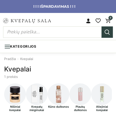
! ! ! IŠPARDAVIMAS ! ! !
0
KATEGORIJOS
Pradžia
›
Kvepalai
Kvepalai
1 prekės
Nišiniai
Kvepalų
Kūno dulksnos
Plaukų
Aliejiniai
kvepalai
mėginukai
dulksnos
kvepalai