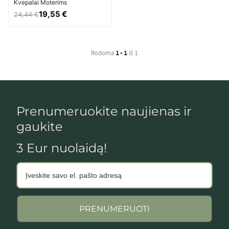
Kvepalai Moterims
19,55 €
24,44 €
Rodoma
1 - 1
iš 1
Prenumeruokite naujienas ir
gaukite
3 Eur nuolaidą!
PRENUMERUOTI