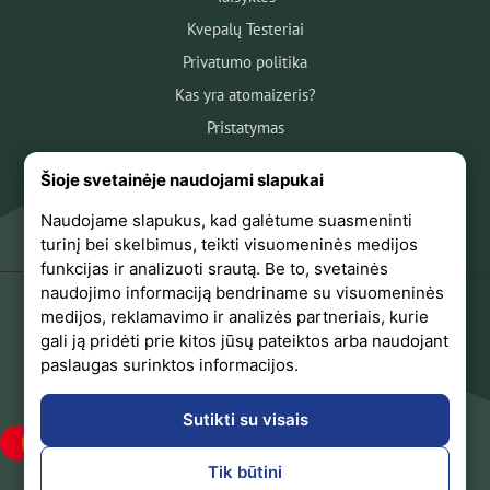
Kvepalų Testeriai
Privatumo politika
Kas yra atomaizeris?
Pristatymas
Atsiskaitymas
Šioje svetainėje naudojami slapukai
Apie mus
Naudojame slapukus, kad galėtume suasmeninti
Atsiliepimai
turinį bei skelbimus, teikti visuomeninės medijos
funkcijas ir analizuoti srautą. Be to, svetainės
naudojimo informaciją bendriname su visuomeninės
medijos, reklamavimo ir analizės partneriais, kurie
+370 618 44441
gali ją pridėti prie kitos jūsų pateiktos arba naudojant
paslaugas surinktos informacijos.
Sekite mus Facebook
Sutikti su visais
Tik būtini