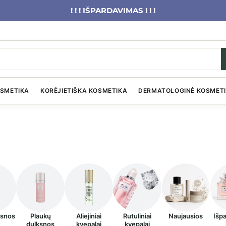
! ! ! IŠPARDAVIMAS ! ! !
OSMETIKA
KORĖJIETIŠKA KOSMETIKA
DERMATOLOGINĖ KOSMET
ksnos
Plaukų
Aliejiniai
Rutuliniai
Naujausios
Išp
dulksnos
kvepalai
kvepalai