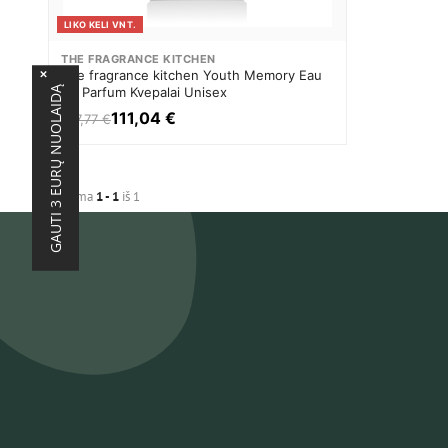
LIKO KELI VNT.
THE FRAGRANCE KITCHEN
The fragrance kitchen Youth Memory Eau
×
GAUTI 3 EURŲ NUOLAIDĄ
De Parfum Kvepalai Unisex
111,04 €
137,77 €
Rodoma
1 - 1
iš 1