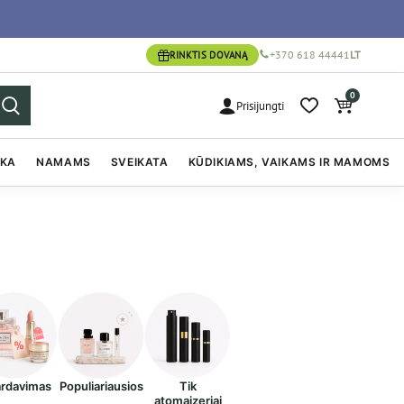
+370 618 44441
LT
RINKTIS DOVANĄ
0
Prisijungti
IKA
NAMAMS
SVEIKATA
KŪDIKIAMS, VAIKAMS IR MAMOMS
ardavimas
Populiariausios
Tik
atomaizeriai