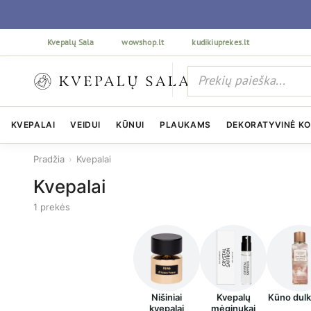
Kvepalų Sala
wowshop.lt
kudikiuprekes.lt
KVEPALAI
VEIDUI
KŪNUI
PLAUKAMS
DEKORATYVINĖ K
Pradžia
›
Kvepalai
Kvepalai
1 prekės
Nišiniai
Kvepalų
Kūno dul
kvepalai
mėginukai