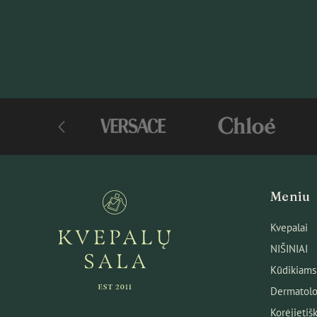
Meniu
Kvepalai
NIŠINIAI
Kūdikiams
Dermatolo
Korėjietiš