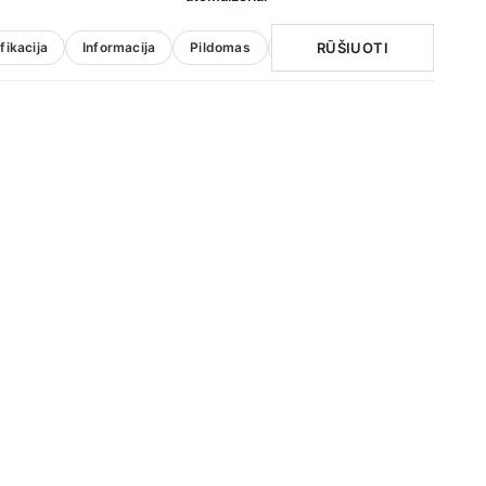
RŪŠIUOTI
fikacija
Informacija
Pildomas
Pakuotės tipas
Spalva