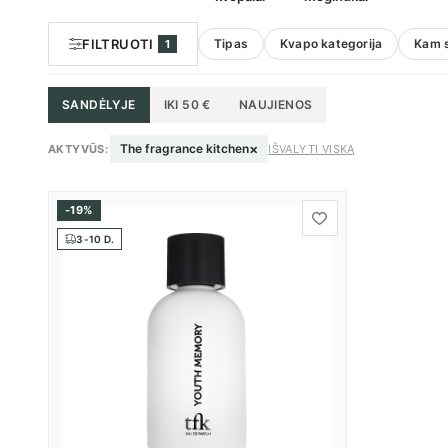
FILTRUOTI
Tipas
Kvapo kategorija
Kam s
1
SANDĖLYJE
IKI 50 €
NAUJIENOS
×
The fragrance kitchen
AKTYVŪS:
IŠVALYTI VISKĄ
-19%
3-10 D.