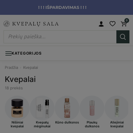
! ! ! IŠPARDAVIMAS ! ! !
0
KATEGORIJOS
Pradžia
›
Kvepalai
Kvepalai
18 prekės
Nišiniai
Kvepalų
Kūno dulksnos
Plaukų
Aliejiniai
kvepalai
mėginukai
dulksnos
kvepalai