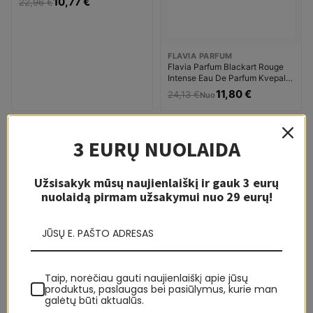
10,77 €
22,96 €
FLAVIA PARFUM
Flavia Parfum Blackart Rouge
Intense Eau De Parfum Kvepalai
Unisex
11,80 €
24,13 €
Nuo
-15%
-63%
3 EURŲ NUOLAIDA
1-7 D.
1-7 D.
Užsisakyk mūsų naujienlaiškį ir gauk 3 eurų
nuolaidą pirmam užsakymui nuo 29 eurų!
FLAVIA PARFUM
Taip, norėčiau gauti naujienlaiškį apie jūsų
Flavia Parfum Charming Lady
produktus, paslaugas bei pasiūlymus, kurie man
Eau De Parfum Kvepalai
galėtų būti aktualūs.
Moterims
20,36 €
23,96 €
Nuo