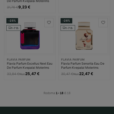
De Parfum Kvepalai Moterims
9,23 €
31,76 €
-25%
-26%
1-7 D.
1-7 D.
FLAVIA PARFUM
FLAVIA PARFUM
Flavia Parfum Excellus Next Eau
Flavia Parfum Senorita Eau De
De Parfum Kvepalai Moterims
Parfum Kvepalai Moterims
25,47 €
22,47 €
33,84 €
30,47 €
Nuo
Nuo
Rodoma
1 - 18
iš 18