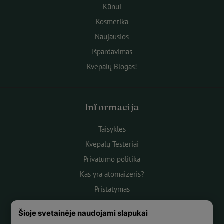
Kūnui
Kosmetika
Naujausios
Išpardavimas
Kvepalų Blogas!
Informacija
Taisyklės
Kvepalų Testeriai
Privatumo politika
Kas yra atomaizeris?
Pristatymas
Atsiskaitymas
Šioje svetainėje naudojami slapukai
Apie mus