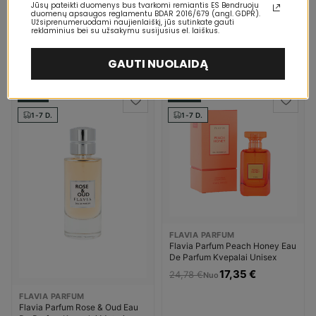
Jūsų pateikti duomenys bus tvarkomi remiantis ES Bendruoju
duomenų apsaugos reglamentu BDAR 2016/679 (angl. GDPR).
FLAVIA PARFUM
Užsiprenumeruodami naujienlaiškį, jūs sutinkate gauti
Flavia Parfum Kissme Eau De
reklaminius bei su užsakymu susijusius el. laiškus.
Parfum Kvepalai Moterims
10,77 €
29,08 €
GAUTI NUOLAIDĄ
-71%
-30%
1-7 D.
1-7 D.
FLAVIA PARFUM
Flavia Parfum Peach Honey Eau
De Parfum Kvepalai Unisex
17,35 €
24,78 €
Nuo
FLAVIA PARFUM
Flavia Parfum Rose & Oud Eau