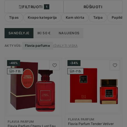
FILTRUOTI
RŪŠIUOTI
1
Tipas
Kvapo kategorija
Kam skirta
Talpa
Papildom
SANDĖLYJE
IKI 50 €
NAUJIENOS
×
Flavia parfum
AKTYVŪS:
IŠVALYTI VISKĄ
-46%
-34%
1-7 D.
1-7 D.
FLAVIA PARFUM
FLAVIA PARFUM
Flavia Parfum Tender Vetiver
Flavia Parfum Cherry Lust Eau