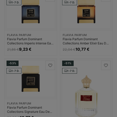
1-7 D.
1-7 D.
FLAVIA PARFUM
FLAVIA PARFUM
Flavia Parfum Dominant
Flavia Parfum Dominant
Collections Imperio Intense Eau
Collections Amber Elixir Eau De
De Parfum Kvepalai Unisex
Parfum Kvepalai Unisex
9,23 €
10,77 €
21,86 €
22,04 €
-53%
-51%
1-7 D.
1-7 D.
FLAVIA PARFUM
Flavia Parfum Dominant
Collections Signature Eau De
Parfum Kvepalai Unisex