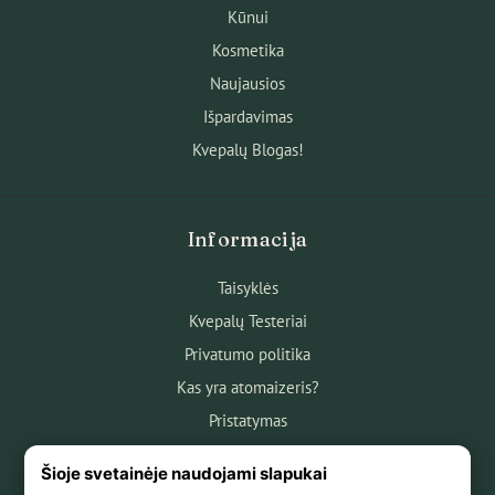
Kūnui
Kosmetika
Naujausios
Išpardavimas
Kvepalų Blogas!
Informacija
Taisyklės
Kvepalų Testeriai
Privatumo politika
Kas yra atomaizeris?
Pristatymas
Atsiskaitymas
Šioje svetainėje naudojami slapukai
Apie mus