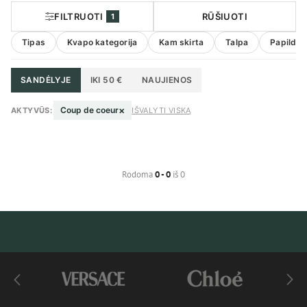
FILTRUOTI
RŪŠIUOTI
1
Tipas
Kvapo kategorija
Kam skirta
Talpa
Papildom
SANDĖLYJE
IKI 50 €
NAUJIENOS
×
Coup de coeur
AKTYVŪS:
IŠVALYTI VISKĄ
Rodoma
0 - 0
iš 0