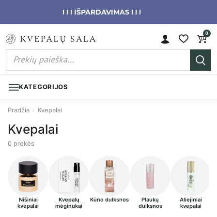
! ! ! IŠPARDAVIMAS ! ! !
0
KATEGORIJOS
Pradžia
›
Kvepalai
Kvepalai
0 prekės
Nišiniai
Kvepalų
Kūno dulksnos
Plaukų
Aliejiniai
kvepalai
mėginukai
dulksnos
kvepalai