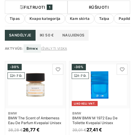
FILTRUOTI
RŪŠIUOTI
1
Tipas
Kvapo kategorija
Kam skirta
Talpa
Papildom
SANDĖLYJE
IKI 50 €
NAUJIENOS
×
Bmw
AKTYVŪS:
IŠVALYTI VISKĄ
-30%
-30%
1-7 D.
1-7 D.
LIKO KELI VNT.
BMW
BMW
BMW The Scent of Amberness
BMW BMW M 1972 Eau De
Eau De Parfum Kvepalai Unisex
Toilette Kvepalai Unisex
26,77 €
27,41 €
38,28 €
39,01 €