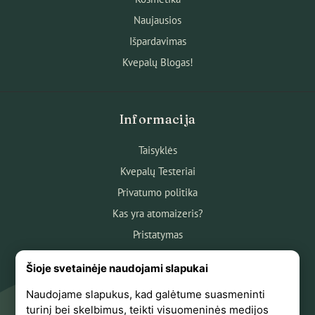
Naujausios
Išpardavimas
Kvepalų Blogas!
Informacija
Taisyklės
Kvepalų Testeriai
Privatumo politika
Kas yra atomaizeris?
Pristatymas
Atsiskaitymas
Šioje svetainėje naudojami slapukai
Apie mus
Naudojame slapukus, kad galėtume suasmeninti
Atsiliepimai
turinį bei skelbimus, teikti visuomeninės medijos