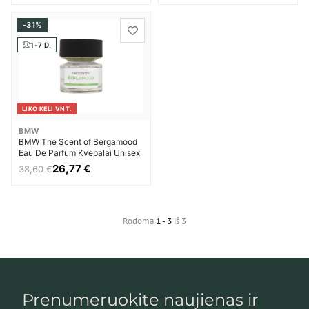
-31%
1-7 D.
LIKO KELI VNT.
BMW
BMW The Scent of Bergamood
Eau De Parfum Kvepalai Unisex
26,77 €
38,60 €
Rodoma
1 - 3
iš 3
Prenumeruokite naujienas ir