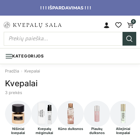
! ! ! IŠPARDAVIMAS ! ! !
0
KATEGORIJOS
Pradžia
›
Kvepalai
Kvepalai
3 prekės
Nišiniai
Kvepalų
Kūno dulksnos
Plaukų
Aliejiniai
kvepalai
mėginukai
dulksnos
kvepalai