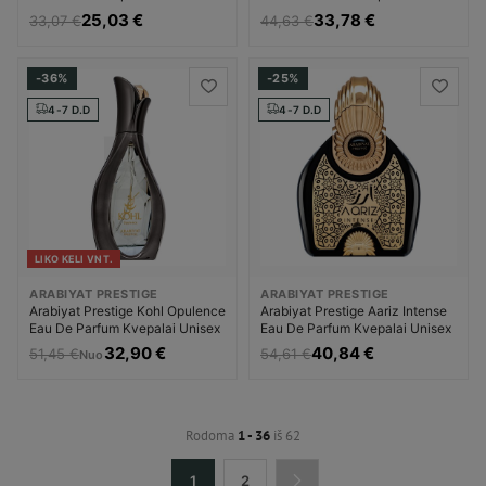
25,03 €
33,78 €
33,07 €
44,63 €
-36%
-25%
4-7 D.D
4-7 D.D
LIKO KELI VNT.
ARABIYAT PRESTIGE
ARABIYAT PRESTIGE
Arabiyat Prestige Kohl Opulence
Arabiyat Prestige Aariz Intense
Eau De Parfum Kvepalai Unisex
Eau De Parfum Kvepalai Unisex
32,90 €
40,84 €
51,45 €
54,61 €
Nuo
Rodoma
1 - 36
iš 62
1
2