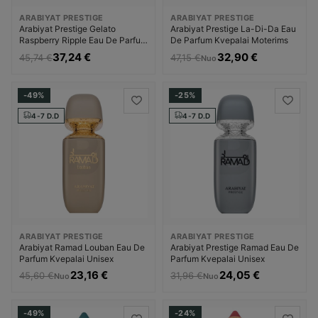
ARABIYAT PRESTIGE
ARABIYAT PRESTIGE
Arabiyat Prestige Gelato
Arabiyat Prestige La-Di-Da Eau
Raspberry Ripple Eau De Parfum
De Parfum Kvepalai Moterims
Kvepalai Moterims
37,24 €
32,90 €
45,74 €
47,15 €
Nuo
-49%
-25%
4-7 D.D
4-7 D.D
ARABIYAT PRESTIGE
ARABIYAT PRESTIGE
Arabiyat Ramad Louban Eau De
Arabiyat Prestige Ramad Eau De
Parfum Kvepalai Unisex
Parfum Kvepalai Unisex
23,16 €
24,05 €
45,60 €
31,96 €
Nuo
Nuo
-49%
-24%