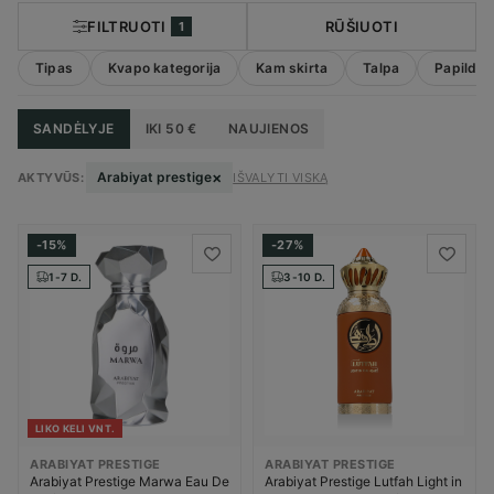
FILTRUOTI
RŪŠIUOTI
1
Tipas
Kvapo kategorija
Kam skirta
Talpa
Papildom
SANDĖLYJE
IKI 50 €
NAUJIENOS
×
Arabiyat prestige
AKTYVŪS:
IŠVALYTI VISKĄ
-15%
-27%
1-7 D.
3-10 D.
LIKO KELI VNT.
ARABIYAT PRESTIGE
ARABIYAT PRESTIGE
Arabiyat Prestige Marwa Eau De
Arabiyat Prestige Lutfah Light in