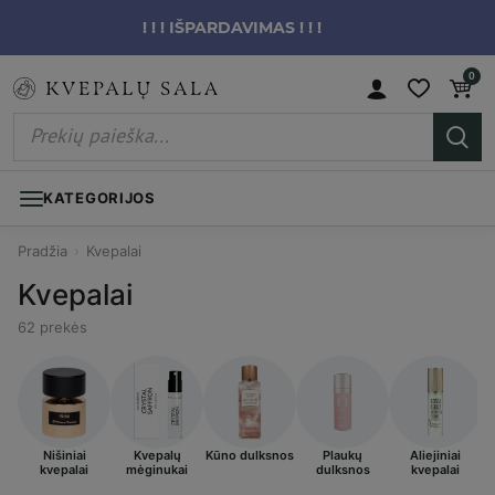
! ! ! IŠPARDAVIMAS ! ! !
0
KATEGORIJOS
Pradžia
›
Kvepalai
Kvepalai
62 prekės
Nišiniai
Kvepalų
Kūno dulksnos
Plaukų
Aliejiniai
kvepalai
mėginukai
dulksnos
kvepalai