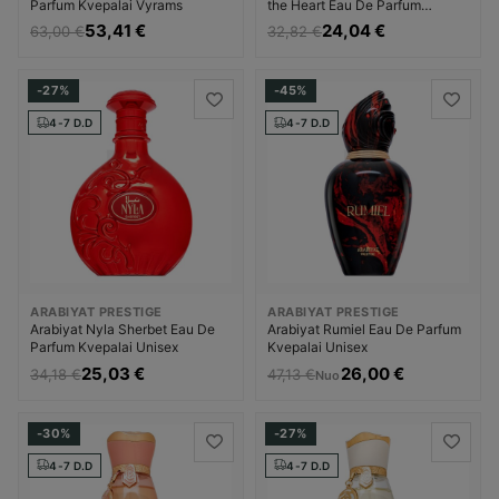
Parfum Kvepalai Vyrams
the Heart Eau De Parfum
Kvepalai Vyrams
53,41 €
24,04 €
63,00 €
32,82 €
-27%
-45%
4-7 D.D
4-7 D.D
ARABIYAT PRESTIGE
ARABIYAT PRESTIGE
Arabiyat Nyla Sherbet Eau De
Arabiyat Rumiel Eau De Parfum
Parfum Kvepalai Unisex
Kvepalai Unisex
25,03 €
26,00 €
34,18 €
47,13 €
Nuo
-30%
-27%
4-7 D.D
4-7 D.D