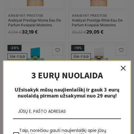
ARABIYAT PRESTIGE
ARABIYAT PRESTIGE
Arabiyat Prestige Nisma Eau De
Arabiyat Prestige Rihla Eau De
Parfum Kvepalai Moterims
Parfum Kvepalai Moterims
32,19 €
29,05 €
37,94 €
39,22 €
-20%
-19%
4-7 D.D
4-7 D.D
3 EURŲ NUOLAIDA
Užsisakyk mūsų naujienlaiškį ir gauk 3 eurų
nuolaidą pirmam užsakymui nuo 29 eurų!
ARABIYAT PRESTIGE
ARABIYAT PRESTIGE
Arabiyat Prestige Ash'aa Neroli
Arabiyat Prestige Ash'aa Blanc
Eau De Parfum Kvepalai Unisex
Eau De Parfum Kvepalai Unisex
32,19 €
32,19 €
40,19 €
39,87 €
Taip, norėčiau gauti naujienlaiškį apie jūsų