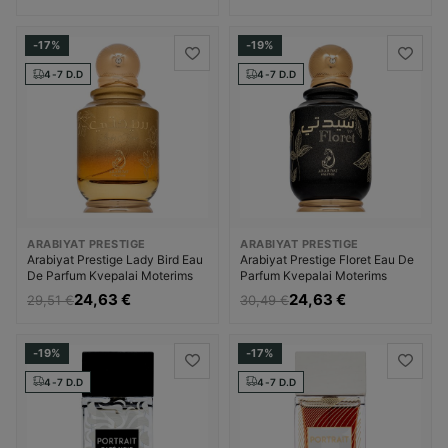
-17%
-19%
4-7 D.D
4-7 D.D
ARABIYAT PRESTIGE
ARABIYAT PRESTIGE
Arabiyat Prestige Lady Bird Eau
Arabiyat Prestige Floret Eau De
De Parfum Kvepalai Moterims
Parfum Kvepalai Moterims
24,63 €
24,63 €
29,51 €
30,49 €
-19%
-17%
4-7 D.D
4-7 D.D