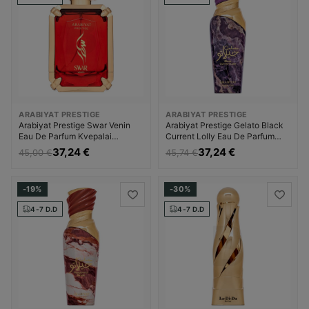
ARABIYAT PRESTIGE
ARABIYAT PRESTIGE
Arabiyat Prestige Swar Venin
Arabiyat Prestige Gelato Black
Eau De Parfum Kvepalai
Current Lolly Eau De Parfum
Moterims
Kvepalai Moterims
37,24 €
37,24 €
45,00 €
45,74 €
-19%
-30%
4-7 D.D
4-7 D.D