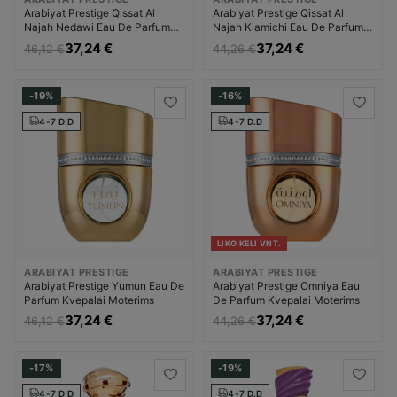
Arabiyat Prestige Qissat Al
Arabiyat Prestige Qissat Al
Najah Nedawi Eau De Parfum
Najah Kiamichi Eau De Parfum
Kvepalai Unisex
Kvepalai Vyrams
37,24 €
37,24 €
46,12 €
44,26 €
-19%
-16%
4-7 D.D
4-7 D.D
LIKO KELI VNT.
ARABIYAT PRESTIGE
ARABIYAT PRESTIGE
Arabiyat Prestige Yumun Eau De
Arabiyat Prestige Omniya Eau
Parfum Kvepalai Moterims
De Parfum Kvepalai Moterims
37,24 €
37,24 €
46,12 €
44,26 €
-17%
-19%
4-7 D.D
4-7 D.D