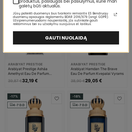
produktus, paslaugas bei pasiūlymus, kurie man
galėtų būti aktualūs.
-19%
-25%
Jūsų pateikti duomenys bus tvarkomi remiantis ES Bendruoju
4-7 D.D
4-7 D.D
duomenų apsaugos reglamentu BDAR 2016/679 (angl. GDPR).
Užsiprenumeruodami naujienlaiškį, jūs sutinkate gauti
reklaminius bei su užsakymu susijusius el. laiškus.
GAUTI NUOLAIDĄ
ARABIYAT PRESTIGE
ARABIYAT PRESTIGE
Arabiyat Prestige Asháa
Arabiyat Hamdan The Brave
Amethyst Eau De Parfum
Eau De Parfum Kvepalai Vyrams
Kvepalai Moterims
32,19 €
29,05 €
39,87 €
38,90 €
-17%
-18%
4-7 D.D
4-7 D.D