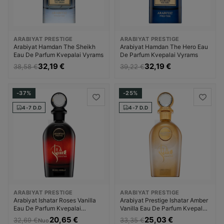
ARABIYAT PRESTIGE
ARABIYAT PRESTIGE
Arabiyat Hamdan The Sheikh
Arabiyat Hamdan The Hero Eau
Eau De Parfum Kvepalai Vyrams
De Parfum Kvepalai Vyrams
32,19 €
32,19 €
38,58 €
39,22 €
-37%
-25%
4-7 D.D
4-7 D.D
ARABIYAT PRESTIGE
ARABIYAT PRESTIGE
Arabiyat Ishatar Roses Vanilla
Arabiyat Prestige Ishatar Amber
Eau De Parfum Kvepalai
Vanilla Eau De Parfum Kvepalai
Moterims
Unisex
20,65 €
25,03 €
32,69 €
33,35 €
Nuo