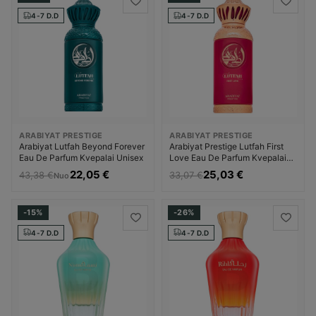
4-7 D.D
4-7 D.D
ARABIYAT PRESTIGE
ARABIYAT PRESTIGE
Arabiyat Lutfah Beyond Forever
Arabiyat Prestige Lutfah First
Eau De Parfum Kvepalai Unisex
Love Eau De Parfum Kvepalai
Moterims
22,05 €
25,03 €
43,38 €
33,07 €
Nuo
-15%
-26%
4-7 D.D
4-7 D.D