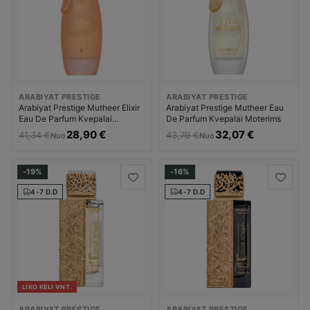
ARABIYAT PRESTIGE
ARABIYAT PRESTIGE
Arabiyat Prestige Mutheer Elixir
Arabiyat Prestige Mutheer Eau
Eau De Parfum Kvepalai
De Parfum Kvepalai Moterims
Moterims
28,90 €
32,07 €
41,34 €
43,79 €
Nuo
Nuo
-19%
-16%
4-7 D.D
4-7 D.D
LIKO KELI VNT.
ARABIYAT PRESTIGE
ARABIYAT PRESTIGE