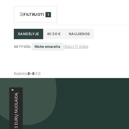
FILTRUOTI
1
SANDĖLYJE
IKI 50 €
NAUJIENOS
×
Niche emarati
AKTYVŪS:
IŠVALYTI VISKĄ
Rodoma
0 - 0
iš 0
×
GAUTI 3 EURŲ NUOLAIDĄ