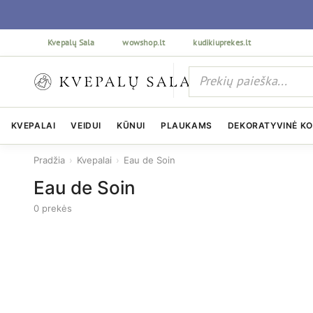
Kvepalų Sala
wowshop.lt
kudikiuprekes.lt
KVEPALAI
VEIDUI
KŪNUI
PLAUKAMS
DEKORATYVINĖ K
Pradžia
›
Kvepalai
›
Eau de Soin
Eau de Soin
0 prekės