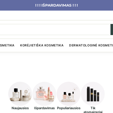
! ! ! IŠPARDAVIMAS ! ! !
OSMETIKA
KORĖJIETIŠKA KOSMETIKA
DERMATOLOGINĖ KOSMET
Naujausios
Išpardavimas
Populiariausios
Tik
atomaizeriai