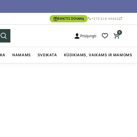
+370 618 44441
LT
RINKTIS DOVANĄ
0
Prisijungti
IKA
NAMAMS
SVEIKATA
KŪDIKIAMS, VAIKAMS IR MAMOMS