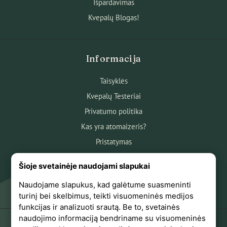
Išpardavimas
Kvepalų Blogas!
Informacija
Taisyklės
Kvepalų Testeriai
Privatumo politika
Kas yra atomaizeris?
Pristatymas
Atsiskaitymas
Šioje svetainėje naudojami slapukai
Apie mus
Naudojame slapukus, kad galėtume suasmeninti
Atsiliepimai
turinį bei skelbimus, teikti visuomeninės medijos
funkcijas ir analizuoti srautą. Be to, svetainės
naudojimo informaciją bendriname su visuomeninės