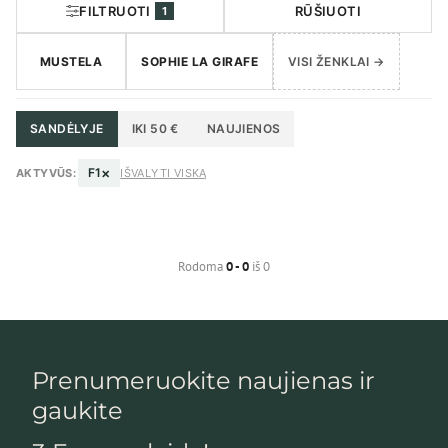
FILTRUOTI
RŪŠIUOTI
1
MUSTELA
SOPHIE LA GIRAFE
VISI ŽENKLAI →
SANDĖLYJE
IKI 50 €
NAUJIENOS
×
F1
AKTYVŪS:
IŠVALYTI VISKĄ
Rodoma
0 - 0
iš 0
Prenumeruokite naujienas ir
gaukite