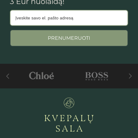
3 Eur nuolaidą!
PRENUMERUOTI