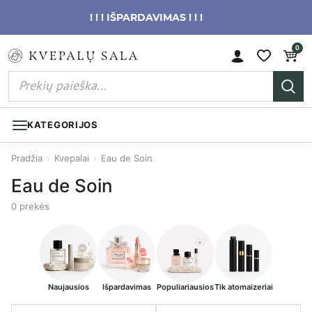
! ! ! IŠPARDAVIMAS ! ! !
0
KATEGORIJOS
Pradžia
›
Kvepalai
›
Eau de Soin
Eau de Soin
0 prekės
Naujausios
Išpardavimas
Populiariausios
Tik atomaizeriai