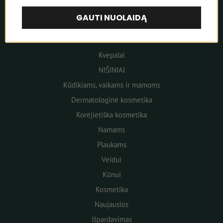
GAUTI NUOLAIDĄ
Meniu
Kvepalai
NIŠINIAI
Kūdikiams, vaikams ir mamoms
Dermatologinė kosmetika
Korėjietiška kosmetika
Namams
Plaukams
Veidui
Kūnui
Kosmetika
Naujausios
Išpardavimas