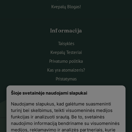
Kvepalų Blogas!
Informacija
Taisyklės
Kvepalų Testeriai
Privatumo politika
Kas yra atomaizeris?
Pristatymas
Atsiskaitymas
Šioje svetainėje naudojami slapukai
Apie mus
Naudojame slapukus, kad galėtume suasmeninti
Atsiliepimai
turinį bei skelbimus, teikti visuomeninės medijos
funkcijas ir analizuoti srautą. Be to, svetainės
naudojimo informaciją bendriname su visuomeninės
medijos, reklamavimo ir analizės partneriais, kurie