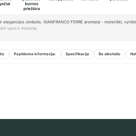
ysčiai
burnos
priežiūra
r elegancijos simbolis. GIANFRANCO FERRE aromatai - moteriški, vyriški i
rti vyrui ir moteriai.
tis
Papildoma informacija:
Specifikacija
Be alkoholio
Na