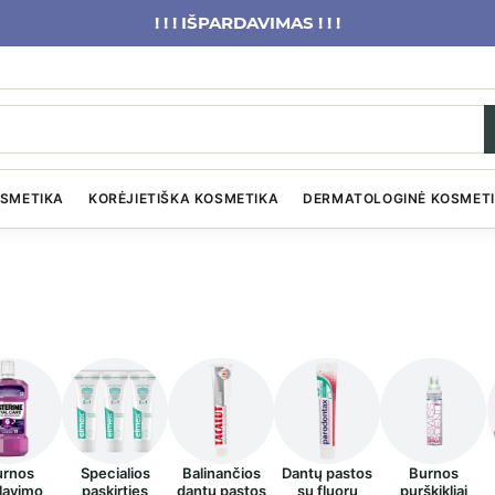
! ! ! IŠPARDAVIMAS ! ! !
OSMETIKA
KORĖJIETIŠKA KOSMETIKA
DERMATOLOGINĖ KOSMET
urnos
Specialios
Balinančios
Dantų pastos
Burnos
lavimo
paskirties
dantų pastos
su fluoru
purškikliai