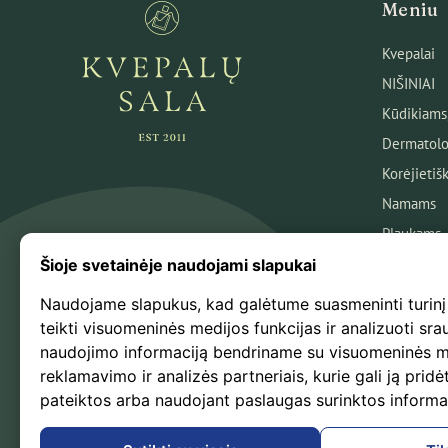
Meniu
Kvepalai
NIŠINIAI
Kūdikiams
Dermatolo
Korėjietiš
Namams
Plaukams
Veidui
Šioje svetainėje naudojami slapukai
Kūnui
Naudojame slapukus, kad galėtume suasmeninti turinį
Kosmetika
teikti visuomeninės medijos funkcijas ir analizuoti sra
naudojimo informaciją bendriname su visuomeninės m
Naujausio
reklamavimo ir analizės partneriais, kurie gali ją pridėt
Išpardavi
pateiktos arba naudojant paslaugas surinktos informa
Kvepalų B