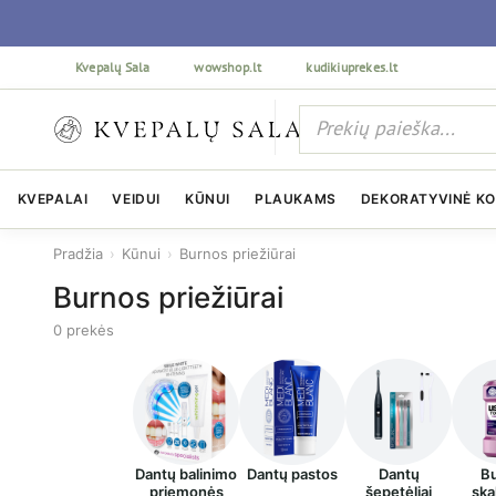
Kvepalų Sala
wowshop.lt
kudikiuprekes.lt
KVEPALAI
VEIDUI
KŪNUI
PLAUKAMS
DEKORATYVINĖ K
Pradžia
›
Kūnui
›
Burnos priežiūrai
Burnos priežiūrai
0 prekės
Dantų balinimo
Dantų pastos
Dantų
B
priemonės
šepetėliai
ska