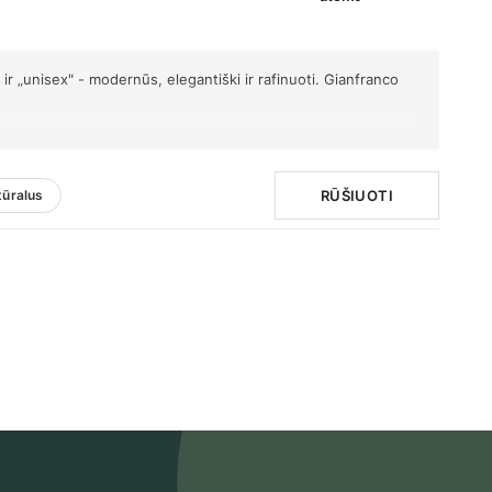
r „unisex" - modernūs, elegantiški ir rafinuoti. Gianfranco
RŪŠIUOTI
tūralus