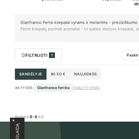
sk
Gianfranco Ferre kvepalai vyrams ir moterims - preciziškumo i
Ferre kvepalų poriniai aromatai - to paties motyvo kvepalai, ski
FILTRUOTI
Paskir
1
SANDĖLYJE
IKI 50 €
NAUJIENOS
×
Gianfranco ferré
AKTYVŪS:
IŠVALYTI VISKĄ
Rodoma
0 - 0
iš 0
×