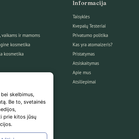
Informacija
Taisyklės
Kvepalų Testeriai
, vaikams ir mamoms
Privatumo politika
ginė kosmetika
Kas yra atomaizeris?
ka kosmetika
Pristatymas
Atsiskaitymas
Apie mus
Atsiliepimai
 bei skelbimus,
utą. Be to, svetainės
edijos,
s
i prie kitos jūsų
mas
cijos.
logas!