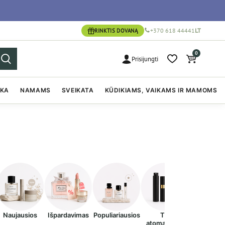
+370 618 44441
LT
RINKTIS DOVANĄ
0
Prisijungti
IKA
NAMAMS
SVEIKATA
KŪDIKIAMS, VAIKAMS IR MAMOMS
Naujausios
Išpardavimas
Populiariausios
Tik
atomaizeriai