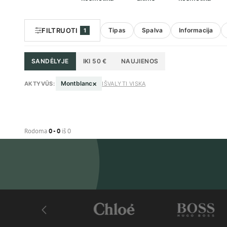
FILTRUOTI
Tipas
Spalva
Informacija
1
SANDĖLYJE
IKI 50 €
NAUJIENOS
×
Montblanc
AKTYVŪS:
IŠVALYTI VISKĄ
Rodoma
0 - 0
iš 0