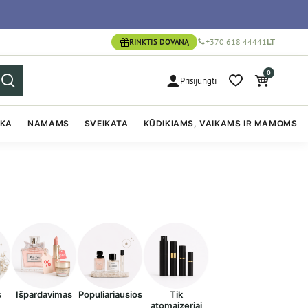
+370 618 44441
LT
RINKTIS DOVANĄ
0
Prisijungti
IKA
NAMAMS
SVEIKATA
KŪDIKIAMS, VAIKAMS IR MAMOMS
s
Išpardavimas
Populiariausios
Tik
atomaizeriai