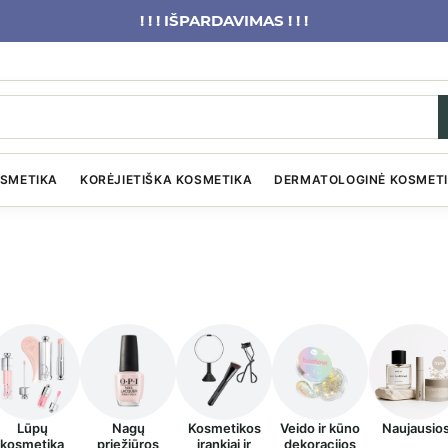
! ! ! IŠPARDAVIMAS ! ! !
OSMETIKA
KORĖJIETIŠKA KOSMETIKA
DERMATOLOGINĖ KOSMET
Lūpų
Nagų
Kosmetikos
Veido ir kūno
Naujausio
kosmetika
priežiūros
įrankiai ir
dekoracijos