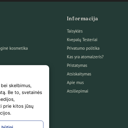
Informacija
Taisyklės
Kvepalų Testeriai
ginė kosmetika
Privatumo politika
Kas yra atomaizeris?
Pristatymas
Atsiskaitymas
Apie mus
 bei skelbimus,
Atsiliepimai
utą. Be to, svetainės
edijos,
s
i prie kitos jūsų
mas
cijos.
logas!
 būtini