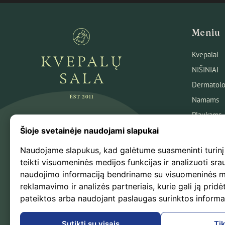
Meniu
Kvepalai
NIŠINIAI
Dermatolo
Namams
Plaukams
Veidui
Šioje svetainėje naudojami slapukai
Kūnui
Naudojame slapukus, kad galėtume suasmeninti turinį
Kosmetika
teikti visuomeninės medijos funkcijas ir analizuoti sra
naudojimo informaciją bendriname su visuomeninės m
Naujausio
reklamavimo ir analizės partneriais, kurie gali ją pridėt
Išpardavi
pateiktos arba naudojant paslaugas surinktos informa
Kvepalų B
Sutikti su visais
Tik