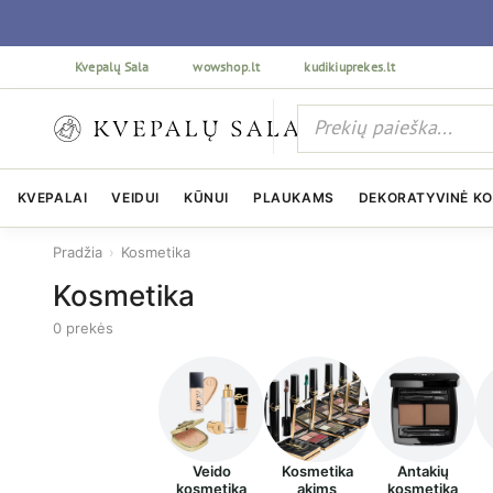
Kvepalų Sala
wowshop.lt
kudikiuprekes.lt
KVEPALAI
VEIDUI
KŪNUI
PLAUKAMS
DEKORATYVINĖ K
Pradžia
›
Kosmetika
Kosmetika
0 prekės
Veido
Kosmetika
Antakių
kosmetika
akims
kosmetika