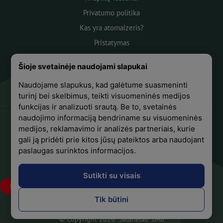
Privatumo politika
Kas yra atomaizeris?
Pristatymas
Atsiskaitymas
Šioje svetainėje naudojami slapukai
Apie mus
Naudojame slapukus, kad galėtume suasmeninti
Atsiliepimai
turinį bei skelbimus, teikti visuomeninės medijos
funkcijas ir analizuoti srautą. Be to, svetainės
naudojimo informaciją bendriname su visuomeninės
medijos, reklamavimo ir analizės partneriais, kurie
+370 618 44441
gali ją pridėti prie kitos jūsų pateiktos arba naudojant
paslaugas surinktos informacijos.
Sekite mus Facebook
Sutikti su visais
Tik būtini
© Copyright 2026 "Salanetas" UAB