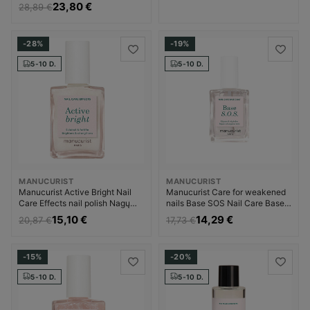
23,80 €
28,89 €
-28%
-19%
5-10 D.
5-10 D.
MANUCURIST
MANUCURIST
Manucurist Active Bright Nail
Manucurist Care for weakened
Care Effects nail polish Nagų
nails Base SOS Nail Care Base
lakas Moterims
Coat Nagų priežiūros priemonė
15,10 €
14,29 €
20,87 €
17,73 €
Moterims
-15%
-20%
5-10 D.
5-10 D.