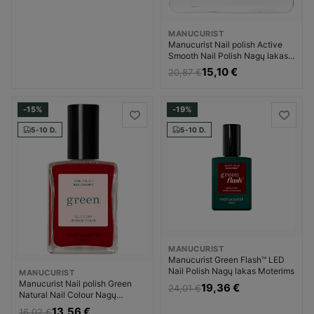
MANUCURIST
Manucurist Nail polish Active
Smooth Nail Polish Nagų lakas
Moterims
15,10 €
20,87 €
-15%
-19%
5-10 D.
5-10 D.
MANUCURIST
Manucurist Green Flash™ LED
Nail Polish Nagų lakas Moterims
MANUCURIST
Manucurist Nail polish Green
19,36 €
24,01 €
Natural Nail Colour Nagų
priežiūros priemonė Moterims
13,56 €
16,02 €