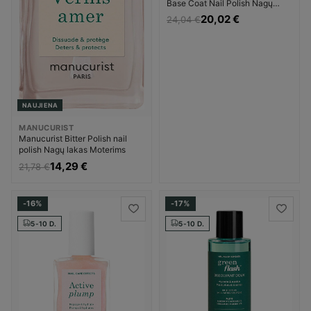
Base Coat Nail Polish Nagų
lakas Moterims
20,02 €
24,04 €
NAUJIENA
MANUCURIST
Manucurist Bitter Polish nail
polish Nagų lakas Moterims
14,29 €
21,78 €
-16%
-17%
5-10 D.
5-10 D.