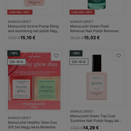
LIKO KELI VNT.
LIKO KELI VNT.
MANUCURIST
MANUCURIST
Manucurist Active Plump filling
Manucurist Green Flash
and nourishing nail polish Nagų
Remover Nail Polish Remover
lakas Moterims
Nagų priežiūros priemonė
15,10 €
15,02 €
17,97 €
18,02 €
Moterims
-18%
-16%
5-10 D.
5-10 D.
MANUCURIST
Manucurist Green Top Coat
MANUCURIST
Sunshine Nail Polish Nagų lakas
Manucurist Healthy Glow Duo
Moterims
14,29 €
Gift Set Nagų lakas Moterims
17,02 €