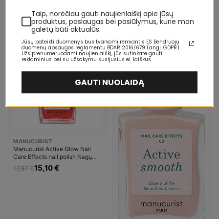
Top Coat Nagų priežiūros
Taip, norėčiau gauti naujienlaiškį apie jūsų
priemonė Moterims
20,02 €
23,82 €
produktus, paslaugas bei pasiūlymus, kurie man
galėtų būti aktualūs.
Jūsų pateikti duomenys bus tvarkomi remiantis ES Bendruoju
-16%
-28%
duomenų apsaugos reglamentu BDAR 2016/679 (angl. GDPR).
Užsiprenumeruodami naujienlaiškį, jūs sutinkate gauti
5-10 D.
5-10 D.
reklaminius bei su užsakymu susijusius el. laiškus.
GAUTI NUOLAIDĄ
MANUCURIST
Manucurist Active Glow Nail
Care Effects nail polish Nagų
priežiūros priemonė Moterims
15,10 €
17,97 €