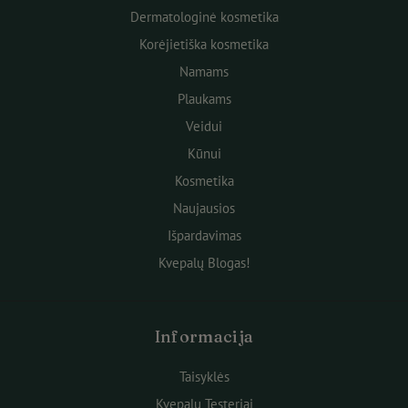
Dermatologinė kosmetika
Korėjietiška kosmetika
Namams
Plaukams
Veidui
Kūnui
Kosmetika
Naujausios
Išpardavimas
Kvepalų Blogas!
Informacija
Taisyklės
Kvepalų Testeriai