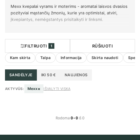
Mexx kvepalai vyrams ir moterims - aromatai laisvos dvasios
pozityviai mąstančių žmonių, kurie yra optimistai, atviri,
įkvepiantys, nemėgstantys prisitaikyti ir linksmi.
FILTRUOTI
RŪŠIUOTI
1
Kam skirta
Talpa
Informacija
Skirta naudoti
Specif
SANDĖLYJE
IKI 50 €
NAUJIENOS
×
Mexx
AKTYVŪS:
IŠVALYTI VISKĄ
Rodoma
0 - 0
iš 0