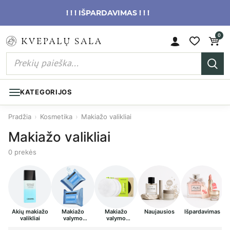
! ! ! IŠPARDAVIMAS ! ! !
0
KATEGORIJOS
Pradžia
›
Kosmetika
›
Makiažo valikliai
Makiažo valikliai
0 prekės
Akių makiažo
Makiažo
Makiažo
Naujausios
Išpardavimas
Po
valikliai
valymo
valymo
servetėlės
kempinėlės