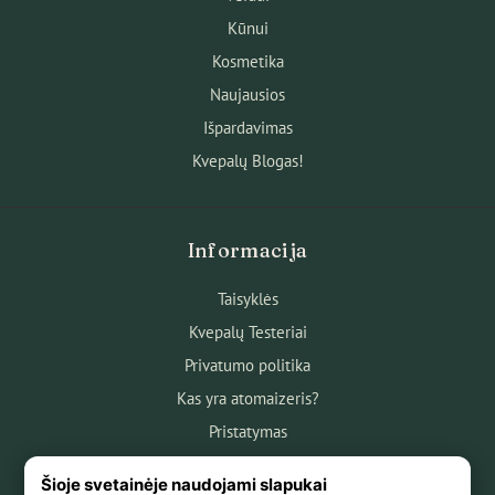
Kūnui
Kosmetika
Naujausios
Išpardavimas
Kvepalų Blogas!
Informacija
Taisyklės
Kvepalų Testeriai
Privatumo politika
Kas yra atomaizeris?
Pristatymas
Atsiskaitymas
Šioje svetainėje naudojami slapukai